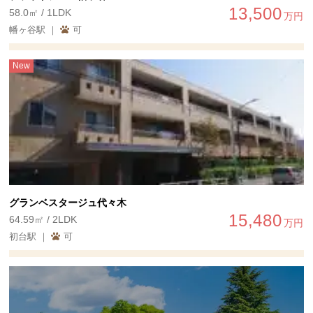
13,500
58.0㎡ / 1LDK
万円
幡ヶ谷駅 ｜
可
New
グランベスタージュ代々木
15,480
64.59㎡ / 2LDK
万円
初台駅 ｜
可