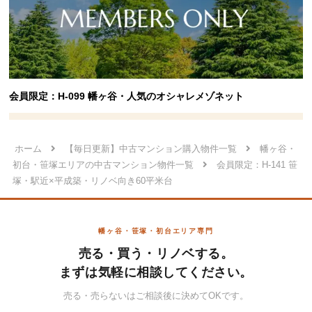
会員限定：H-099 幡ヶ谷・人気のオシャレメゾネット
ホーム
【毎日更新】中古マンション購入物件一覧
幡ヶ谷・
初台・笹塚エリアの中古マンション物件一覧
会員限定：H-141 笹
塚・駅近×平成築・リノベ向き60平米台
幡ヶ谷・笹塚・初台エリア専門
売る・買う・リノベする。
まずは気軽に相談してください。
売る・売らないはご相談後に決めてOKです。