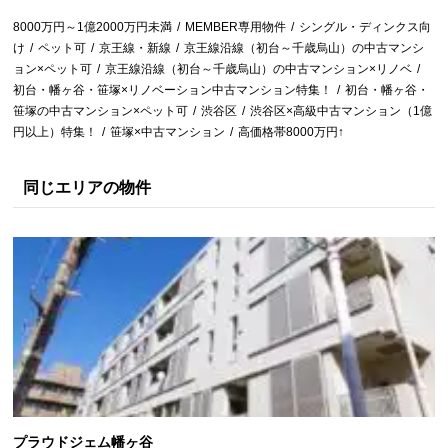
8000万円～1億2000万円未満
MEMBER専用物件
シングル・ディンクス向
け
ペット可
京王線・新線
京王線沿線（初台～千歳烏山）の中古マンシ
ョン×ペット可
京王線沿線（初台～千歳烏山）の中古マンション×リノベ
初台・幡ヶ谷・笹塚×リノベーション中古マンション特集！
初台・幡ヶ谷・
笹塚の中古マンション×ペット可
渋谷区
渋谷区×高級中古マンション（1億
円以上）特集！
笹塚×中古マンション
高価格帯8000万円↑
同じエリアの物件
プラウドジェム幡ヶ谷