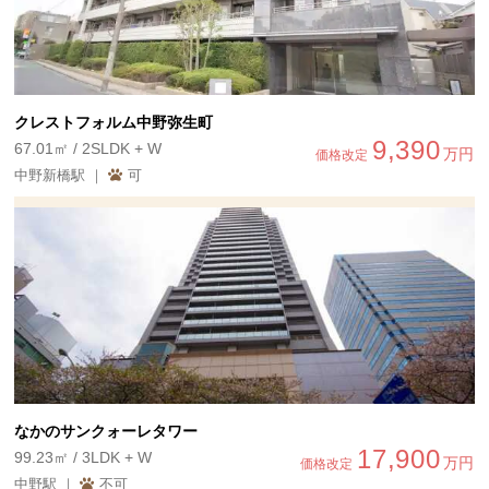
クレストフォルム中野弥生町
9,390
67.01㎡ / 2SLDK + W
万円
価格改定
中野新橋駅 ｜
可
なかのサンクォーレタワー
17,900
99.23㎡ / 3LDK + W
万円
価格改定
中野駅 ｜
不可