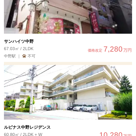
サンハイツ中野
7,280
67.03㎡ / 2LDK
万円
価格改定
中野駅 ｜
不可
ルピナス中野レジデンス
10,280
60.80㎡ / 2LDK + W