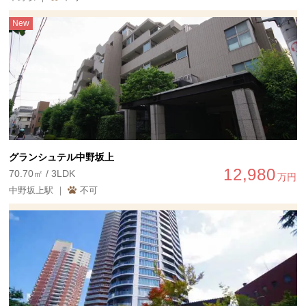
New
グランシュテル中野坂上
12,980
70.70㎡ / 3LDK
万円
中野坂上駅 ｜
不可