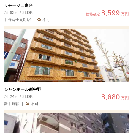
リモージュ南台
8,599
75.63㎡ / 3LDK
万円
価格改定
中野富士見町駅 ｜
不可
シャンボール新中野
8,680
76.24㎡ / 3LDK
万円
新中野駅 ｜
不可