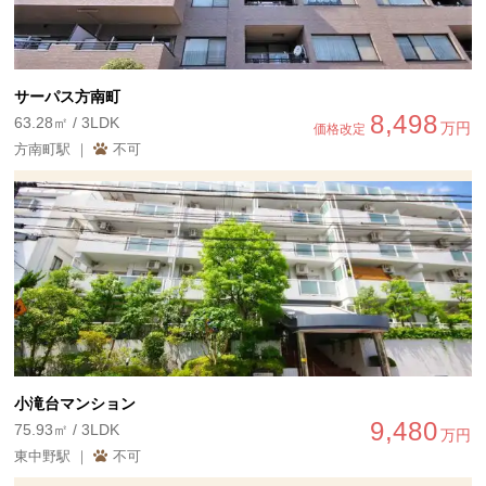
サーパス方南町
8,498
63.28㎡ / 3LDK
万円
価格改定
方南町駅 ｜
不可
小滝台マンション
9,480
75.93㎡ / 3LDK
万円
東中野駅 ｜
不可