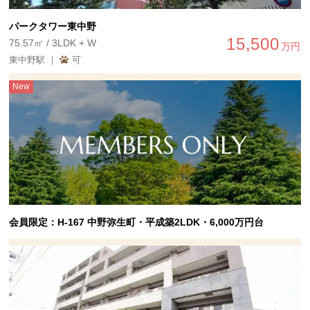
パークタワー東中野
15,500
75.57㎡ / 3LDK + W
万円
東中野駅 ｜
可
New
会員限定：H-167 中野弥生町・平成築2LDK・6,000万円台