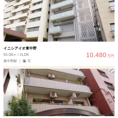
イニシアイオ東中野
10,480
55.08㎡ / 2LDK
万円
東中野駅 ｜
可