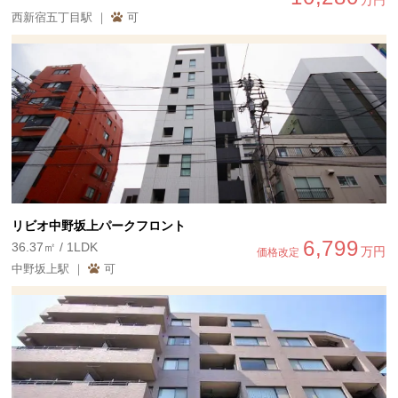
万円
西新宿五丁目駅 ｜
可
リビオ中野坂上パークフロント
6,799
36.37㎡ / 1LDK
万円
価格改定
中野坂上駅 ｜
可