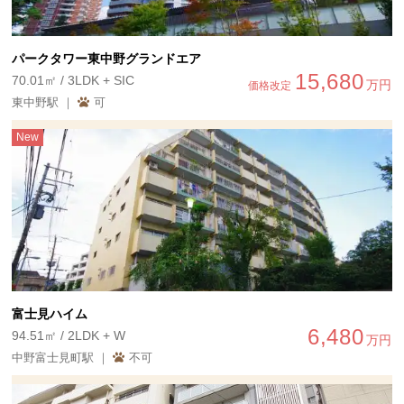
パークタワー東中野グランドエア
15,680
70.01㎡ / 3LDK + SIC
万円
価格改定
東中野駅 ｜
可
New
富士見ハイム
6,480
94.51㎡ / 2LDK + W
万円
中野富士見町駅 ｜
不可