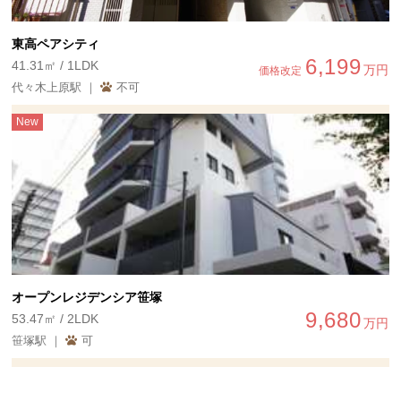
東高ペアシティ
6,199
41.31㎡ / 1LDK
万円
価格改定
代々木上原駅 ｜
不可
New
オープンレジデンシア笹塚
9,680
53.47㎡ / 2LDK
万円
笹塚駅 ｜
可