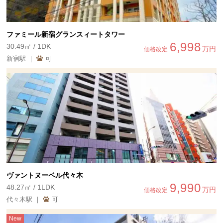
ファミール新宿グランスィートタワー
6,998
30.49㎡ / 1DK
万円
価格改定
新宿駅 ｜
可
ヴァントヌーベル代々木
9,990
48.27㎡ / 1LDK
万円
価格改定
代々木駅 ｜
可
New