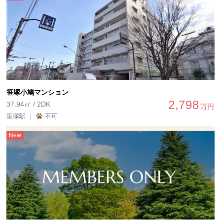
笹塚小鳩マンション
2,798
37.94㎡ / 2DK
万円
笹塚駅 ｜
不可
New