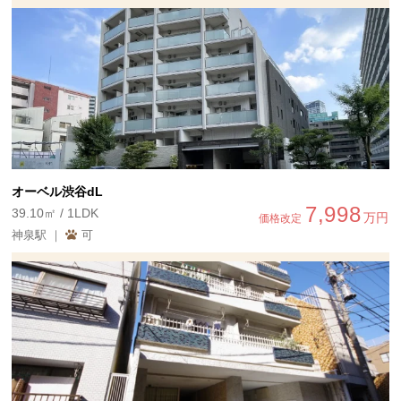
オーベル渋谷dL
7,998
39.10㎡ / 1LDK
万円
価格改定
神泉駅 ｜
可