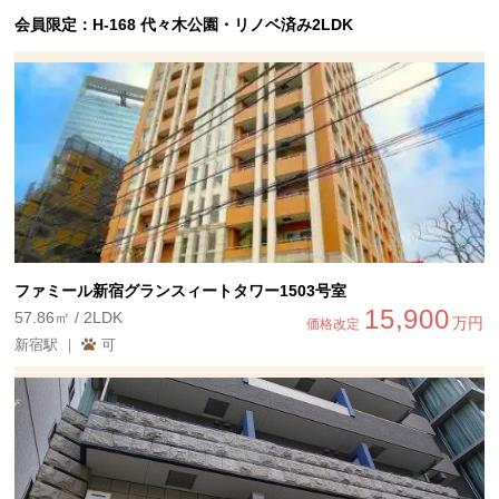
会員限定：H-168 代々木公園・リノベ済み2LDK
ファミール新宿グランスィートタワー1503号室
15,900
57.86㎡ / 2LDK
万円
価格改定
新宿駅 ｜
可