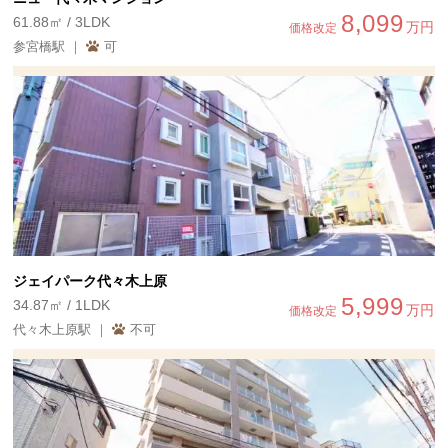
8,099
61.88㎡ / 3LDK
万円
価格改定
参宮橋駅 ｜
可
ジェイパーク代々木上原
5,999
34.87㎡ / 1LDK
万円
価格改定
代々木上原駅 ｜
不可