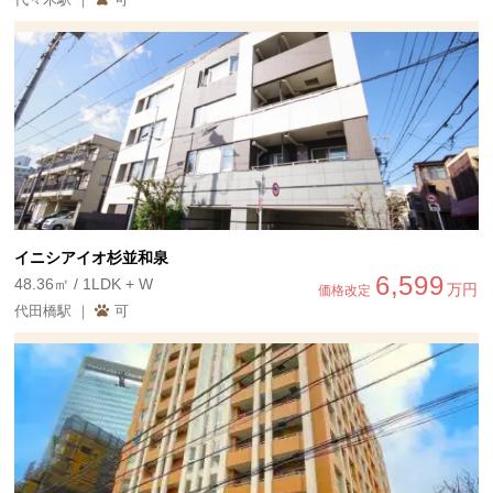
イニシアイオ杉並和泉
6,599
48.36㎡ / 1LDK + W
万円
価格改定
代田橋駅 ｜
可