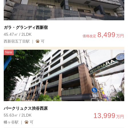
ガラ・グランディ西新宿
8,499
45.47㎡ / 2LDK
万円
価格改定
西新宿五丁目駅 ｜
可
New
パークリュクス渋谷西原
13,999
55.63㎡ / 2LDK
万円
幡ヶ谷駅 ｜
可