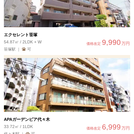
エクセレント笹塚
9,990
54.87㎡ / 2LDK + W
万円
価格改定
笹塚駅 ｜
可
APAガーデンピア代々木
6,999
33.72㎡ / 1LDK
万円
価格改定
代々木駅 ｜
可