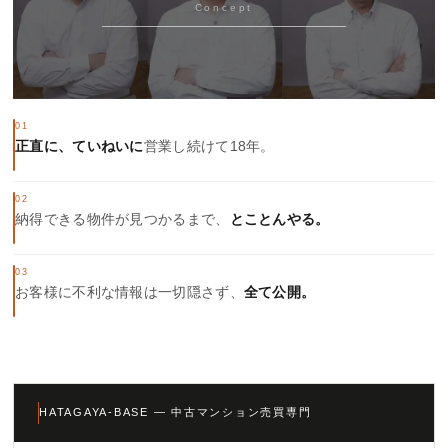
Concept
01
正直に、ていねいに
営業し続けて18年。
02
納得できる物件が見つかるまで、
とことんやる。
03
お客様に不利な情報は一切隠さず、
全て公開。
HATAGAYA-BASE — 中古マンション売買専門