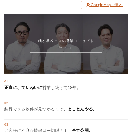
GoogleMapで見る
幡ヶ谷ベースの営業コンセプト
Concept
01
正直に、ていねいに
営業し続けて18年。
02
納得できる物件が見つかるまで、
とことんやる。
03
お客様に不利な情報は一切隠さず、
全て公開。