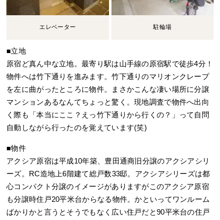
エレベーター
駐輪場
■立地
原宿ど真ん中な立地。最寄り駅は山手線の原宿駅で徒歩4分！
物件へは竹下通りを進みます。竹下通りのマリオンクレープ
を左に曲がったところに物件。まさかこんな凄い場所に分譲
マンションあるなんてちょっと驚く。現地調査で物件へ出向
く際も「本当にここ？えっ竹下通りから行くの？」って自問
自動しながら行ったのを覚えています(笑)
■物件
アクシア原宿は平成10年築、豊田通商旧分譲のアクシアシリ
ーズ。RC造地上6階建て総戸数33邸。アクシアシリーズは都
心コンパクト分譲のイメージがありますがこのアクシア原宿
も分譲時住戸20平米台からなる物件。かといってワンルーム
ばかりかと言うとそうでもなく広い住戸だと90平米台の住戸