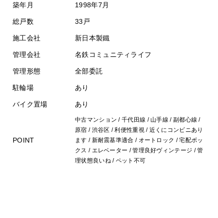
築年月
1998年7月
総戸数
33戸
施工会社
新日本製鐵
管理会社
名鉄コミュニティライフ
管理形態
全部委託
駐輪場
あり
バイク置場
あり
中古マンション / 千代田線 / 山手線 / 副都心線 /
原宿 / 渋谷区 / 利便性重視 / 近くにコンビニあり
POINT
ます / 新耐震基準適合 / オートロック / 宅配ボッ
クス / エレベーター / 管理良好ヴィンテージ / 管
理状態良いね / ペット不可