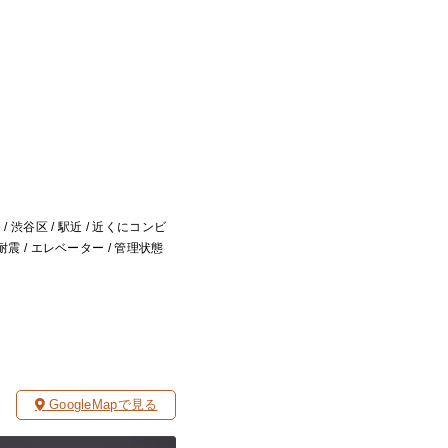
 / 渋谷区 / 駅近 / 近くにコンビ
震 / エレベーター / 管理状態
GoogleMapで見る