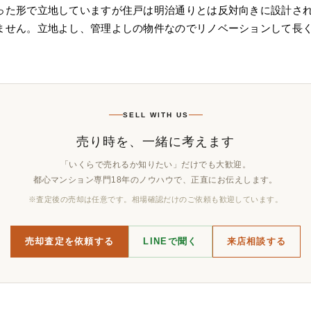
った形で立地していますが住戸は明治通りとは反対向きに設計さ
ません。立地よし、管理よしの物件なのでリノベーションして長
SELL WITH US
売り時を、一緒に考えます
「いくらで売れるか知りたい」だけでも大歓迎。
都心マンション専門18年のノウハウで、正直にお伝えします。
※査定後の売却は任意です。相場確認だけのご依頼も歓迎しています。
売却査定を依頼する
LINEで聞く
来店相談する