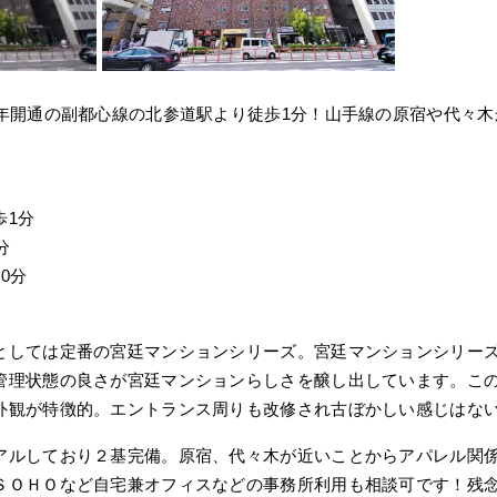
0年開通の副都心線の北参道駅より徒歩1分！山手線の原宿や代々
歩1分
分
0分
としては定番の宮廷マンションシリーズ。宮廷マンションシリー
管理状態の良さが宮廷マンションらしさを醸し出しています。この
外観が特徴的。エントランス周りも改修され古ぼかしい感じはな
アルしており２基完備。原宿、代々木が近いことからアパレル関
ＳＯＨＯなど自宅兼オフィスなどの事務所利用も相談可です！残