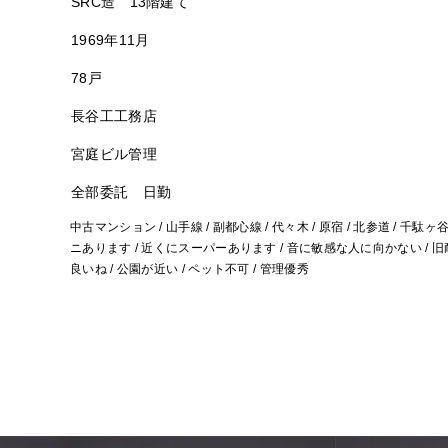
SRC造 13階建て
1969年11月
78戸
長谷工工務店
宮庭ビル管理
全部委託 日勤
中古マンション / 山手線 / 副都心線 / 代々木 / 原宿 / 北参道 / 千駄ヶ谷
ニあります / 近くにスーパーあります / 音に敏感な人に向かない / 旧耐
良いね / 公園が近い / ペット不可 / 管理優秀