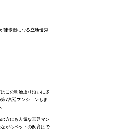
木が徒歩圏になる立地優秀
ズはこの明治通り沿いに多
第7宮廷マンションもま
い。
係の方にも人気な宮廷マン
念ながらペットの飼育はで