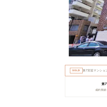
第7宮廷マンショ
SOLD
第
成約実績