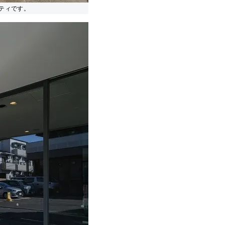
ティです。