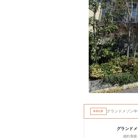
グランドメゾン中
SOLD
グランドメ
成約実績