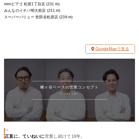
miniピアゴ 松原1丁目店 (231 m)
みんなのイチバ明大前店 (231 m)
スーパーバリュー 世田谷松原店 (239 m)
GoogleMapで見る
幡ヶ谷ベースの営業コンセプト
Concept
01
正直に、ていねいに
営業し続けて18年。