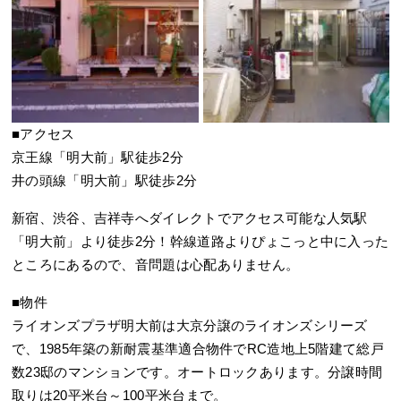
■アクセス
京王線「明大前」駅徒歩2分
井の頭線「明大前」駅徒歩2分
新宿、渋谷、吉祥寺へダイレクトでアクセス可能な人気駅
「明大前」より徒歩2分！幹線道路よりぴょこっと中に入った
ところにあるので、音問題は心配ありません。
■物件
ライオンズプラザ明大前は大京分譲のライオンズシリーズ
で、1985年築の新耐震基準適合物件でRC造地上5階建て総戸
数23邸のマンションです。オートロックあります。分譲時間
取りは20平米台～100平米台まで。