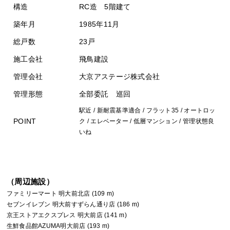
構造
RC造 5階建て
築年月
1985年11月
総戸数
23戸
施工会社
飛鳥建設
管理会社
大京アステージ株式会社
管理形態
全部委託 巡回
駅近 / 新耐震基準適合 / フラット35 / オートロッ
POINT
ク / エレベーター / 低層マンション / 管理状態良
いね
（周辺施設）
ファミリーマート 明大前北店 (109 m)
セブンイレブン 明大前すずらん通り店 (186 m)
京王ストアエクスプレス 明大前店 (141 m)
生鮮食品館AZUMA明大前店 (193 m)