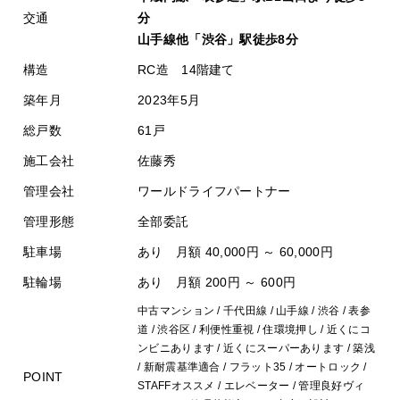
交通
分
山手線他「渋谷」駅徒歩8分
構造
RC造 14階建て
築年月
2023年5月
総戸数
61戸
施工会社
佐藤秀
管理会社
ワールドライフパートナー
管理形態
全部委託
駐車場
あり 月額 40,000円 ～ 60,000円
駐輪場
あり 月額 200円 ～ 600円
中古マンション / 千代田線 / 山手線 / 渋谷 / 表参
道 / 渋谷区 / 利便性重視 / 住環境押し / 近くにコ
ンビニあります / 近くにスーパーあります / 築浅
/ 新耐震基準適合 / フラット35 / オートロック /
POINT
STAFFオススメ / エレベーター / 管理良好ヴィ