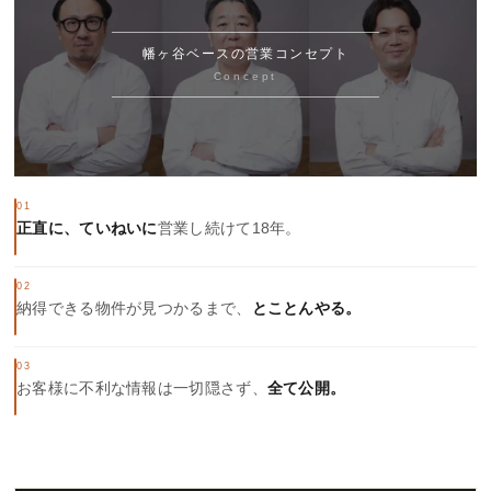
幡ヶ谷ベースの営業コンセプト
Concept
01
正直に、ていねいに
営業し続けて18年。
02
納得できる物件が見つかるまで、
とことんやる。
03
お客様に不利な情報は一切隠さず、
全て公開。