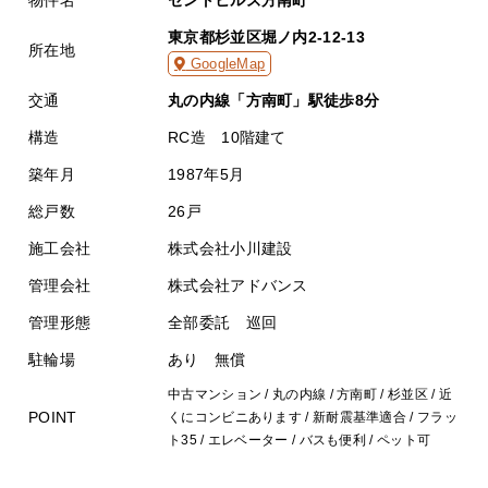
物件名
セントヒルズ方南町
東京都杉並区堀ノ内2-12-13
所在地
GoogleMap
交通
丸の内線「方南町」駅徒歩8分
構造
RC造 10階建て
築年月
1987年5月
総戸数
26戸
施工会社
株式会社小川建設
管理会社
株式会社アドバンス
管理形態
全部委託 巡回
駐輪場
あり 無償
中古マンション / 丸の内線 / 方南町 / 杉並区 / 近
POINT
くにコンビニあります / 新耐震基準適合 / フラッ
ト35 / エレベーター / バスも便利 / ペット可