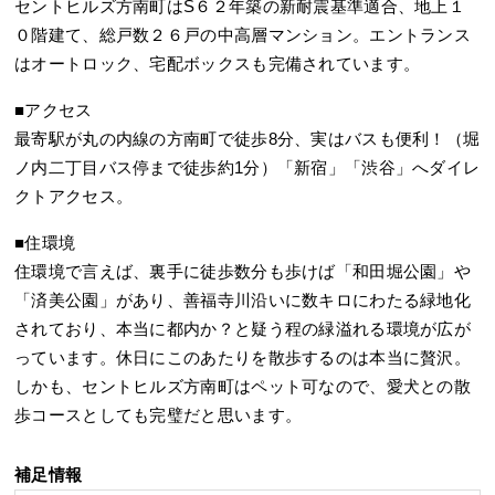
セントヒルズ方南町はS６２年築の新耐震基準適合、地上１
０階建て、総戸数２６戸の中高層マンション。エントランス
はオートロック、宅配ボックスも完備されています。
■アクセス
最寄駅が丸の内線の方南町で徒歩8分、実はバスも便利！（堀
ノ内二丁目バス停まで徒歩約1分）「新宿」「渋谷」へダイレ
クトアクセス。
■住環境
住環境で言えば、裏手に徒歩数分も歩けば「和田堀公園」や
「済美公園」があり、善福寺川沿いに数キロにわたる緑地化
されており、本当に都内か？と疑う程の緑溢れる環境が広が
っています。休日にこのあたりを散歩するのは本当に贅沢。
しかも、セントヒルズ方南町はペット可なので、愛犬との散
歩コースとしても完璧だと思います。
補足情報