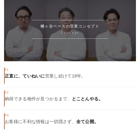
幡ヶ谷ベースの営業コンセプト
Concept
01
正直に、ていねいに
営業し続けて18年。
02
納得できる物件が見つかるまで、
とことんやる。
03
お客様に不利な情報は一切隠さず、
全て公開。