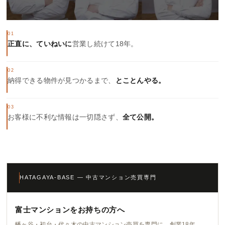
01
正直に、ていねいに
営業し続けて18年。
02
納得できる物件が見つかるまで、
とことんやる。
03
お客様に不利な情報は一切隠さず、
全て公開。
HATAGAYA-BASE — 中古マンション売買専門
富士マンションをお持ちの方へ
幡ヶ谷・初台・代々木の中古マンション売買を専門に、創業18年。