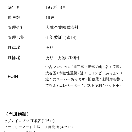
築年月
1972年3月
総戸数
18戸
管理会社
大成企業株式会社
管理形態
全部委託（巡回）
駐車場
あり
駐輪場
あり 月額 700円
中古マンション / 京王線・新線 / 幡ヶ谷 / 笹塚 /
渋谷区 / 利便性重視 / 近くにコンビニあります /
POINT
近くにスーパーあります / 旧耐震 / 玄関扉も替え
てるよ / エレベーター / バスも便利 / ペット不可
（周辺施設）
セブンイレブン 笹塚店 (116 m)
ファミリーマート 笹塚三丁目北店 (335 m)