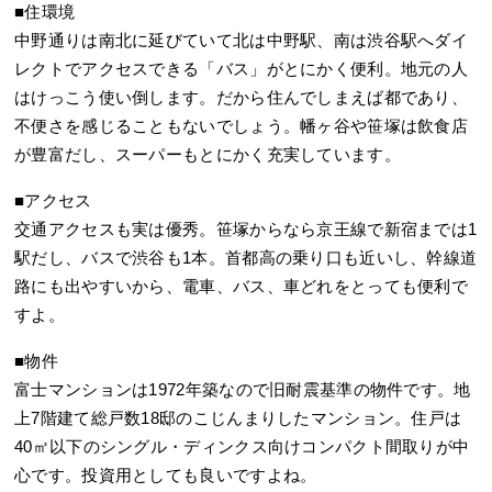
■住環境
中野通りは南北に延びていて北は中野駅、南は渋谷駅へダイ
レクトでアクセスできる「バス」がとにかく便利。地元の人
はけっこう使い倒します。だから住んでしまえば都であり、
不便さを感じることもないでしょう。幡ヶ谷や笹塚は飲食店
が豊富だし、スーパーもとにかく充実しています。
■アクセス
交通アクセスも実は優秀。笹塚からなら京王線で新宿までは1
駅だし、バスで渋谷も1本。首都高の乗り口も近いし、幹線道
路にも出やすいから、電車、バス、車どれをとっても便利で
すよ。
■物件
富士マンションは1972年築なので旧耐震基準の物件です。地
上7階建て総戸数18邸のこじんまりしたマンション。住戸は
40㎡以下のシングル・ディンクス向けコンパクト間取りが中
心です。投資用としても良いですよね。