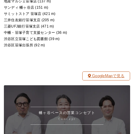
地産マルシェ笹塚店 (137 m)
サンディ 幡ヶ谷店 (151 m)
サミットストア 笹塚店 (421 m)
三井住友銀行笹塚支店 (205 m)
三菱UFJ銀行笹塚支店 (471 m)
中幡・笹塚子育て支援センター (36 m)
渋谷区立笹塚こども図書館 (39 m)
渋谷区笹塚出張所 (92 m)
GoogleMapで見る
幡ヶ谷ベースの営業コンセプト
Concept