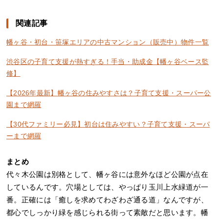
関連記事
幡ヶ谷・初台・笹塚エリアの中古マンション（販売中）物件一覧
渋谷区の子育て支援が熱すぎる！手当・助成金【幡ヶ谷ベース監
修】
【2026年最新】幡ヶ谷の住みやすさは？子育て支援・スーパー公
園まで網羅
【30代ファミリー必見】初台は住みやすい？子育て支援・スーパ
ーまで網羅
まとめ
代々木公園は別格として、幡ヶ谷には意外なほど公園が点在
しているんです。穴場としては、やっぱり玉川上水緑道が一
番。正確には「癒しを求めてわざわざ通る道」なんですが、
都心でしっかり緑を感じられる街って素敵だと思います。幡