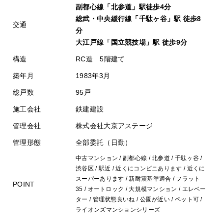
副都心線「北参道」駅徒歩4分
総武・中央緩行線「千駄ヶ谷」駅 徒歩8
交通
分
大江戸線「国立競技場」駅 徒歩9分
構造
RC造 5階建て
築年月
1983年3月
総戸数
95戸
施工会社
鉄建建設
管理会社
株式会社大京アステージ
管理形態
全部委託（日勤）
中古マンション / 副都心線 / 北参道 / 千駄ヶ谷 /
渋谷区 / 駅近 / 近くにコンビニあります / 近くに
スーパーあります / 新耐震基準適合 / フラット
POINT
35 / オートロック / 大規模マンション / エレベー
ター / 管理状態良いね / 公園が近い / ペット可 /
ライオンズマンションシリーズ