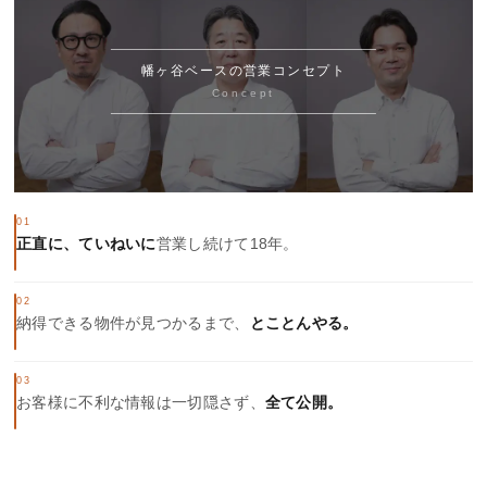
幡ヶ谷ベースの営業コンセプト
Concept
01
正直に、ていねいに
営業し続けて18年。
02
納得できる物件が見つかるまで、
とことんやる。
03
お客様に不利な情報は一切隠さず、
全て公開。