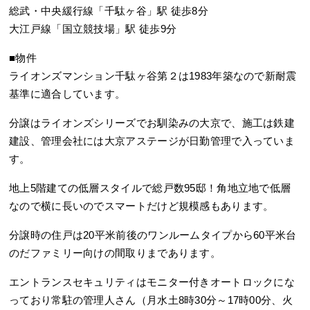
総武・中央緩行線「千駄ヶ谷」駅 徒歩8分
大江戸線「国立競技場」駅 徒歩9分
■物件
ライオンズマンション千駄ヶ谷第２は1983年築なので新耐震
基準に適合しています。
分譲はライオンズシリーズでお馴染みの大京で、施工は鉄建
建設、管理会社には大京アステージが日勤管理で入っていま
す。
地上5階建ての低層スタイルで総戸数95邸！角地立地で低層
なので横に長いのでスマートだけど規模感もあります。
分譲時の住戸は20平米前後のワンルームタイプから60平米台
のだファミリー向けの間取りまであります。
エントランスセキュリティはモニター付きオートロックにな
っており常駐の管理人さん（月水土8時30分～17時00分、火