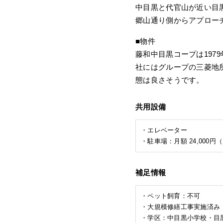
中目黒と代官山が近い目
郷山通り側からアプロー
■物件
藤和中目黒コープは197
社にはグループの三菱地所
態は良さそうです。
共用設備
・エレベーター
・駐車場：月額 24,000
補足情報
・ペット飼育：不可
・大規模修繕工事実施済み（
・学区：中目黒小学校・目