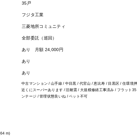
35戸
フジタ工業
三菱地所コミュニティ
全部委託（巡回）
あり 月額 24,000円
あり
あり
中古マンション / 山手線 / 中目黒 / 代官山 / 恵比寿 / 目黒区 / 住環
近くにスーパーあります / 旧耐震 / 大規模修繕工事済み / フラット35
ンテージ / 管理状態良いね / ペット不可
4 m)