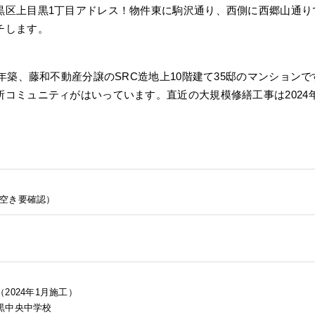
黒区上目黒1丁目アドレス！物件東に駒沢通り、西側に西郷山通り
チします。
9年築、藤和不動産分譲のSRC造地上10階建て35邸のマンション
コミュニティがはいっています。直近の大規模修繕工事は2024
円（空き要確認）
2024年1月施工）
黒中央中学校