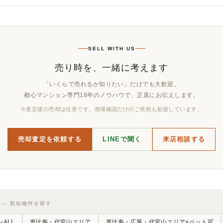
SELL WITH US
売り時を、一緒に考えます
「いくらで売れるか知りたい」だけでも大歓迎。
都心マンション専門18年のノウハウで、正直にお伝えします。
※査定後の売却は任意です。相場確認だけのご依頼も歓迎しています。
売却査定を依頼する
LINEで聞く
来店相談する
ES — 類似物件を探す
ALL
恵比寿・代官山エリア
恵比寿・広尾・代官山エリア×ペット可