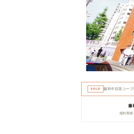
藤和中目黒コープ
SOLD
藤
成約実績