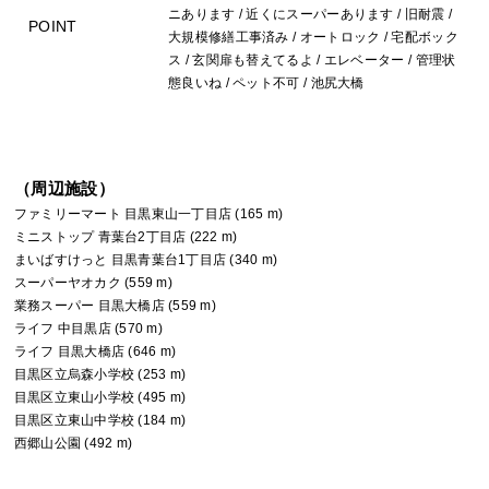
ニあります / 近くにスーパーあります / 旧耐震 /
POINT
大規模修繕工事済み / オートロック / 宅配ボック
ス / 玄関扉も替えてるよ / エレベーター / 管理状
態良いね / ペット不可 / 池尻大橋
（周辺施設）
ファミリーマート 目黒東山一丁目店 (165 m)
ミニストップ 青葉台2丁目店 (222 m)
まいばすけっと 目黒青葉台1丁目店 (340 m)
スーパーヤオカク (559 m)
業務スーパー 目黒大橋店 (559 m)
ライフ 中目黒店 (570 m)
ライフ 目黒大橋店 (646 m)
目黒区立烏森小学校 (253 m)
目黒区立東山小学校 (495 m)
目黒区立東山中学校 (184 m)
西郷山公園 (492 m)