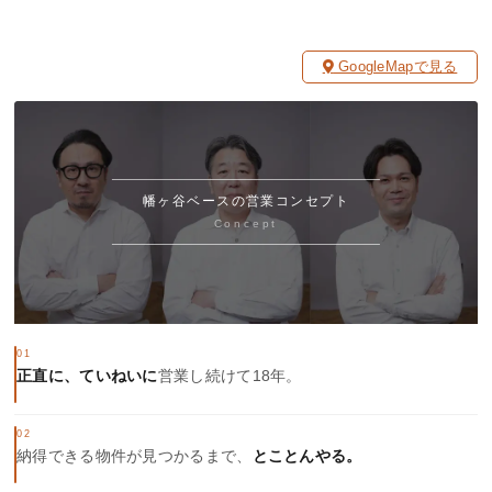
GoogleMapで見る
幡ヶ谷ベースの営業コンセプト
Concept
01
正直に、ていねいに
営業し続けて18年。
02
納得できる物件が見つかるまで、
とことんやる。