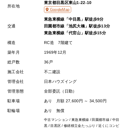
東京都目黒区東山1-22-10
所在地
GoogleMap
東急東横線「中目黒」駅徒歩9分
交通
田園都市線「池尻大橋」駅徒歩13分
東急東横線「代官山」駅徒歩15分
構造
RC造 7階建て
築年月
1969年12月
総戸数
36戸
施工会社
不二建設
管理会社
日本ハウズイング
管理形態
全部委託（日勤）
駐車場
あり 月額 27,600円 ～ 34,500円
駐輪場
あり 無償
中古マンション / 東急東横線 / 田園都市線 / 中目
黒 / 目黒区 / 修繕積立金たっぷり / 近くにコンビ