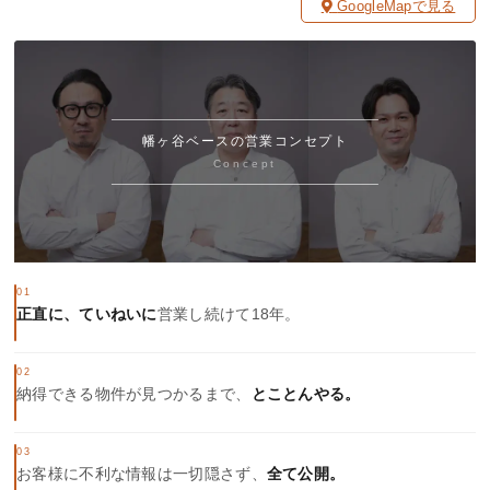
GoogleMapで見る
幡ヶ谷ベースの営業コンセプト
Concept
01
正直に、ていねいに
営業し続けて18年。
02
納得できる物件が見つかるまで、
とことんやる。
03
お客様に不利な情報は一切隠さず、
全て公開。