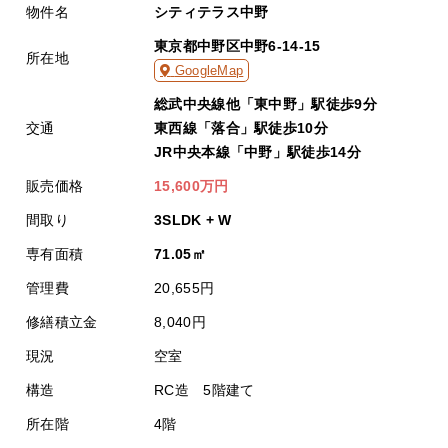
物件名
シティテラス中野
東京都中野区中野6-14-15
所在地
GoogleMap
総武中央線他「東中野」駅徒歩9分
交通
東西線「落合」駅徒歩10分
JR中央本線「中野」駅徒歩14分
販売価格
15,600万円
間取り
3SLDK + W
専有面積
71.05㎡
管理費
20,655円
修繕積立金
8,040円
現況
空室
構造
RC造 5階建て
所在階
4階