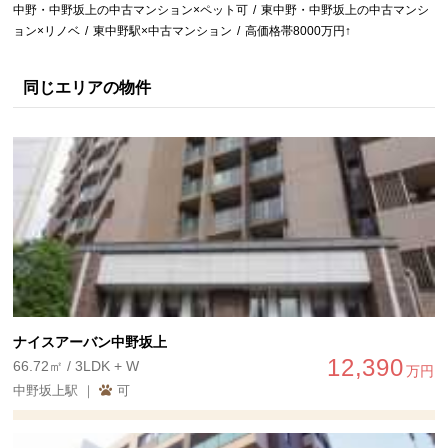
中野・中野坂上の中古マンション×ペット可
東中野・中野坂上の中古マンシ
ョン×リノベ
東中野駅×中古マンション
高価格帯8000万円↑
同じエリアの物件
ナイスアーバン中野坂上
12,390
66.72㎡ / 3LDK + W
万円
中野坂上駅 ｜
可