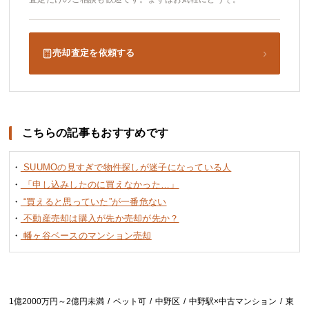
›
売却査定を依頼する
こちらの記事もおすすめです
・
SUUMOの見すぎで物件探しが迷子になっている人
・
「申し込みしたのに買えなかった…」
・
“買えると思っていた”が一番危ない
・
不動産売却は購入が先か売却が先か？
・
幡ヶ谷ベースのマンション売却
1億2000万円～2億円未満
ペット可
中野区
中野駅×中古マンション
東