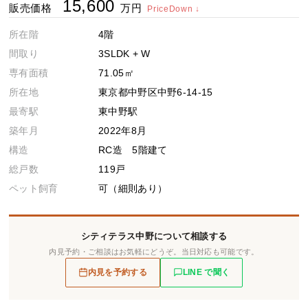
15,600
販売価格
万円
PriceDown ↓
所在階
4階
間取り
3SLDK + W
専有面積
71.05㎡
所在地
東京都中野区中野6-14-15
最寄駅
東中野駅
築年月
2022年8月
構造
RC造 5階建て
総戸数
119戸
ペット飼育
可（細則あり）
シティテラス中野について相談する
内見予約・ご相談はお気軽にどうぞ。当日対応も可能です。
内見を予約する
LINE で聞く