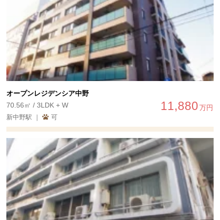
オープンレジデンシア中野
11,880
70.56㎡ / 3LDK + W
万円
新中野駅 ｜
可