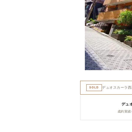
デュオスカーラ西
SOLD
デュ
成約実績