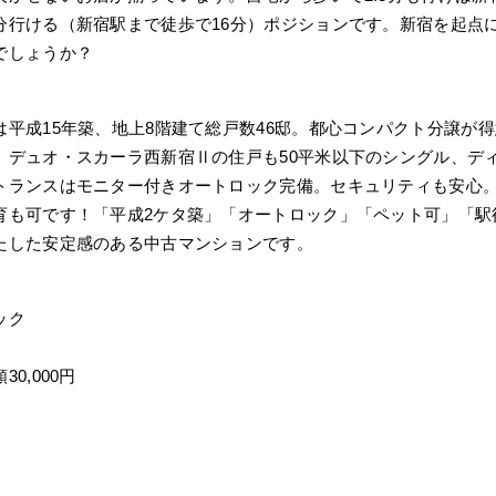
分行ける（新宿駅まで徒歩で16分）ポジションです。新宿を起点
でしょうか？
平成15年築、地上8階建て総戸数46邸。都心コンパクト分譲が
。デュオ・スカーラ西新宿Ⅱの住戸も50平米以下のシングル、デ
トランスはモニター付きオートロック完備。セキュリティも安心
育も可です！「平成2ケタ築」「オートロック」「ペット可」「駅
たした安定感のある中古マンションです。
ック
0,000円