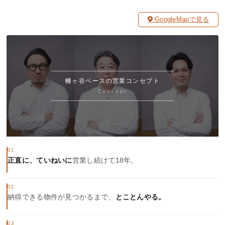
GoogleMapで見る
幡ヶ谷ベースの営業コンセプト
Concept
01
正直に、ていねいに
営業し続けて18年。
02
納得できる物件が見つかるまで、
とことんやる。
03