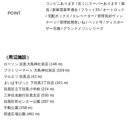
コンビニあります / 近くにスーパーあります / 築
浅 / 新耐震基準適合 / フラット35 / オートロック
POINT
/ 宅配ボックス / エレベーター / 管理良好ヴィン
テージ / 管理状態良いね / ペット可 / ディスポー
ザー完備 / グランドメゾンシリーズ
（周辺施設）
ローソン 目黒大鳥神社前店 (146 m)
ファミリーマート 大鳥神社前店 (169 m)
マルエツ 目黒店 (42 m)
まいばすけっと 下目黒2丁目店 (161 m)
目黒区立下目黒小学校 (214 m)
三井住友銀行目黒支店 (530 m)
目黒区民センター公園 (287 m)
不動公園 (358 m)
田道広場公園 (461 m)