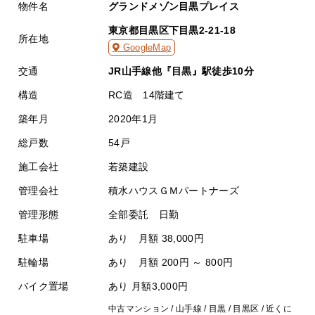
物件名
グランドメゾン目黒プレイス
東京都目黒区下目黒2-21-18
所在地
GoogleMap
交通
JR山手線他『目黒』駅徒歩10分
構造
RC造 14階建て
築年月
2020年1月
総戸数
54戸
施工会社
若築建設
管理会社
積水ハウスＧＭパートナーズ
管理形態
全部委託 日勤
駐車場
あり 月額 38,000円
駐輪場
あり 月額 200円 ～ 800円
バイク置場
あり 月額3,000円
中古マンション / 山手線 / 目黒 / 目黒区 / 近くに