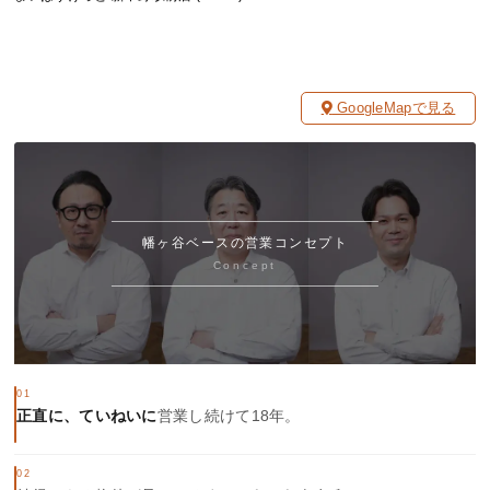
GoogleMapで見る
幡ヶ谷ベースの営業コンセプト
Concept
01
正直に、ていねいに
営業し続けて18年。
02