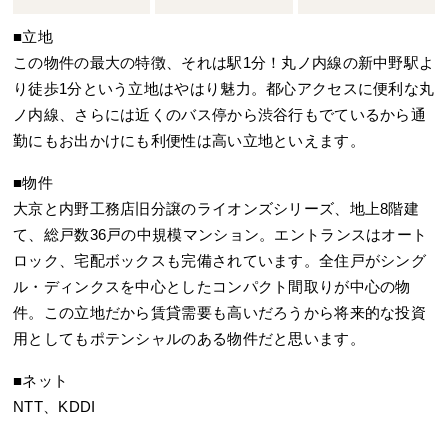
■立地
この物件の最大の特徴、それは駅1分！丸ノ内線の新中野駅よ
り徒歩1分という立地はやはり魅力。都心アクセスに便利な丸
ノ内線、さらには近くのバス停から渋谷行もでているから通
勤にもお出かけにも利便性は高い立地といえます。
■物件
大京と内野工務店旧分譲のライオンズシリーズ、地上8階建
て、総戸数36戸の中規模マンション。エントランスはオート
ロック、宅配ボックスも完備されています。全住戸がシング
ル・ディンクスを中心としたコンパクト間取りが中心の物
件。この立地だから賃貸需要も高いだろうから将来的な投資
用としてもポテンシャルのある物件だと思います。
■ネット
NTT、KDDI