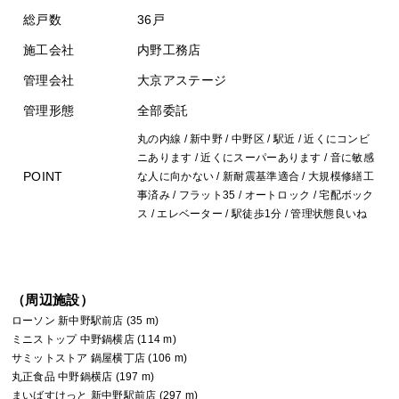
総戸数
36戸
施工会社
内野工務店
管理会社
大京アステージ
管理形態
全部委託
丸の内線 / 新中野 / 中野区 / 駅近 / 近くにコンビ
ニあります / 近くにスーパーあります / 音に敏感
POINT
な人に向かない / 新耐震基準適合 / 大規模修繕工
事済み / フラット35 / オートロック / 宅配ボック
ス / エレベーター / 駅徒歩1分 / 管理状態良いね
（周辺施設）
ローソン 新中野駅前店 (35 m)
ミニストップ 中野鍋横店 (114 m)
サミットストア 鍋屋横丁店 (106 m)
丸正食品 中野鍋横店 (197 m)
まいばすけっと 新中野駅前店 (297 m)