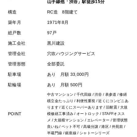
山手線他「渋谷」駅徒歩15分
構造
RC造 8階建て
築年月
1971年8月
総戸数
97戸
施工会社
黒川建設
管理会社
穴吹ハウジングサービス
管理形態
全部委託
駐車場
あり 月額 33,000円
駐輪場
あり 月額 500円
中古マンション / 千代田線 / 渋谷 / 表参道 / 修繕
積立金たっぷり / 利便性重視 / 近くにコンビニあ
ります / 近くにスーパーあります / 旧耐震 / 大規
POINT
模修繕工事済み / オートロック / STAFFオスス
メ / 大規模マンション / エレベーター / 管理状態
良いね / ペット不可 / 高級分譲 / 港区 / 外苑前 /
半蔵門線 / 銀座線 / シャトーシリーズ