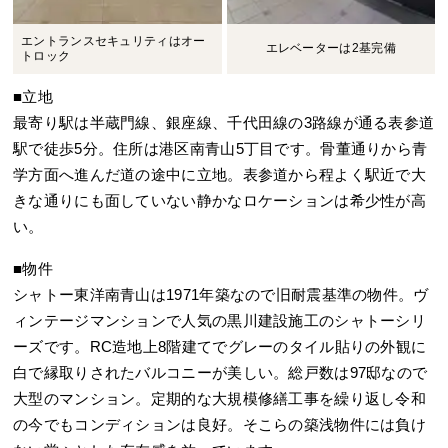
エントランスセキュリティはオー
エレベーターは2基完備
トロック
■立地
最寄り駅は半蔵門線、銀座線、千代田線の3路線が通る表参道
駅で徒歩5分。住所は港区南青山5丁目です。骨董通りから青
学方面へ進んだ道の途中に立地。表参道から程よく駅近で大
きな通りにも面していない静かなロケーションは希少性が高
い。
■物件
シャトー東洋南青山は1971年築なので旧耐震基準の物件。ヴ
ィンテージマンションで人気の黒川建設施工のシャトーシリ
ーズです。RC造地上8階建てでグレーのタイル貼りの外観に
白で縁取りされたバルコニーが美しい。総戸数は97邸なので
大型のマンション。定期的な大規模修繕工事を繰り返し令和
の今でもコンディションは良好。そこらの築浅物件には負け