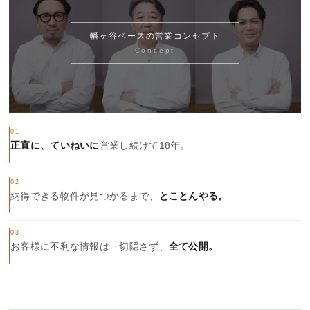
幡ヶ谷ベースの営業コンセプト
Concept
01
正直に、ていねいに
営業し続けて18年。
02
納得できる物件が見つかるまで、
とことんやる。
03
お客様に不利な情報は一切隠さず、
全て公開。