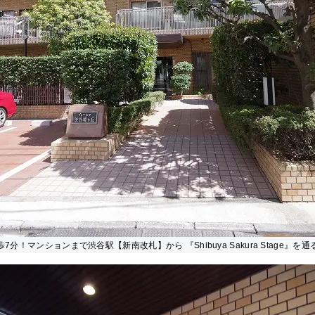
7分！マンションまで渋谷駅【新南改札】から 『Shibuya Sakura Stage』を