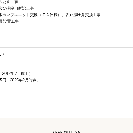
クス更新工事
修及び掃除口新設工事
圧給水ポンプユニット交換（ＴＣ仕様）、各戸減圧弁交換工事
器具設置工事
り）
2012年7月施工）
85円（2025年2月時点）
SELL WITH US