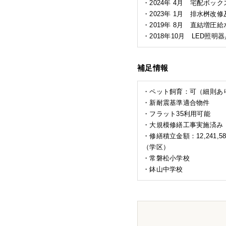
・2024年 4月 宅配ボッ
・2023年 1月 排水桝改
・2019年 8月 直結増
・2018年10月 LED照明
補足情報
・ペット飼育：可（細則あ
・新耐震基準適合物件
・フラット35利用可能
・大規模修繕工事実施済み（
・修繕積立金額：12,241,5
（学区）
・常磐松小学校
・鉢山中学校