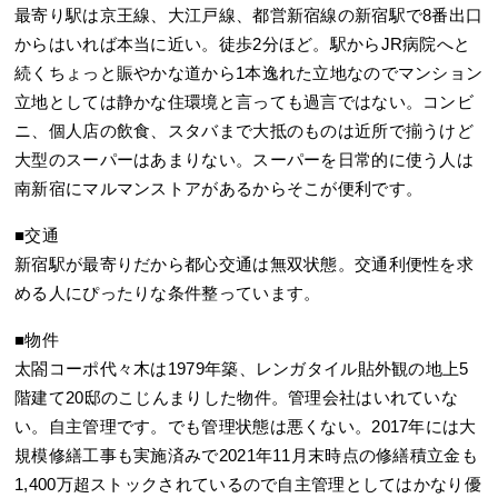
最寄り駅は京王線、大江戸線、都営新宿線の新宿駅で8番出口
からはいれば本当に近い。徒歩2分ほど。駅からJR病院へと
続くちょっと賑やかな道から1本逸れた立地なのでマンション
立地としては静かな住環境と言っても過言ではない。コンビ
ニ、個人店の飲食、スタバまで大抵のものは近所で揃うけど
大型のスーパーはあまりない。スーパーを日常的に使う人は
南新宿にマルマンストアがあるからそこが便利です。
■交通
新宿駅が最寄りだから都心交通は無双状態。交通利便性を求
める人にぴったりな条件整っています。
■物件
太閤コーポ代々木は1979年築、レンガタイル貼外観の地上5
階建て20邸のこじんまりした物件。管理会社はいれていな
い。自主管理です。でも管理状態は悪くない。2017年には大
規模修繕工事も実施済みで2021年11月末時点の修繕積立金も
1,400万超ストックされているので自主管理としてはかなり優