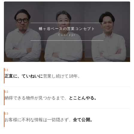
幡ヶ谷ベースの営業コンセプト
Concept
01
正直に、ていねいに
営業し続けて18年。
02
納得できる物件が見つかるまで、
とことんやる。
03
お客様に不利な情報は一切隠さず、
全て公開。