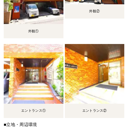
外観②
外観①
エントランス①
エントランス②
■立地・周辺環境