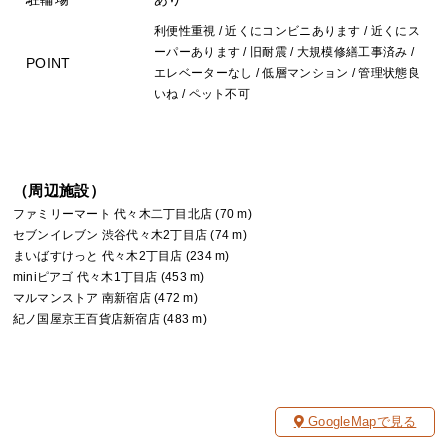
利便性重視 / 近くにコンビニあります / 近くにス
ーパーあります / 旧耐震 / 大規模修繕工事済み /
POINT
エレベーターなし / 低層マンション / 管理状態良
いね / ペット不可
（周辺施設）
ファミリーマート 代々木二丁目北店 (70 m)
セブンイレブン 渋谷代々木2丁目店 (74 m)
まいばすけっと 代々木2丁目店 (234 m)
miniピアゴ 代々木1丁目店 (453 m)
マルマンストア 南新宿店 (472 m)
紀ノ国屋京王百貨店新宿店 (483 m)
GoogleMapで見る