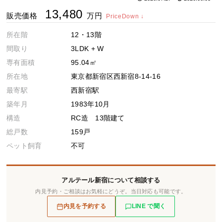
13,480
販売価格
万円
PriceDown ↓
所在階
12・13階
間取り
3LDK + W
専有面積
95.04㎡
所在地
東京都新宿区西新宿8-14-16
最寄駅
西新宿駅
築年月
1983年10月
構造
RC造 13階建て
総戸数
159戸
ペット飼育
不可
アルテール新宿について相談する
内見予約・ご相談はお気軽にどうぞ。当日対応も可能です。
内見を予約する
LINE で聞く