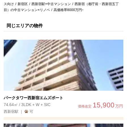
ス向け
新宿区
西新宿駅×中古マンション
西新宿（都庁前・西新宿五丁
目）の中古マンション×リノベ
高価格帯8000万円↑
同じエリアの物件
パークタワー西新宿エムズポート
15,900
74.64㎡ / 3LDK + W + SIC
万円
価格改定
西新宿駅 ｜
可