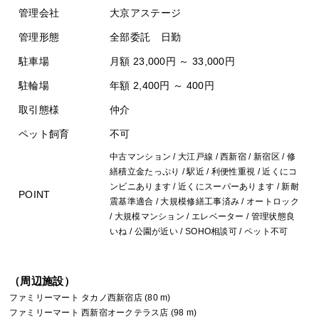
管理会社
大京アステージ
管理形態
全部委託 日勤
駐車場
月額 23,000円 ～ 33,000円
駐輪場
年額 2,400円 ～ 400円
取引態様
仲介
ペット飼育
不可
中古マンション / 大江戸線 / 西新宿 / 新宿区 / 修
繕積立金たっぷり / 駅近 / 利便性重視 / 近くにコ
ンビニあります / 近くにスーパーあります / 新耐
POINT
震基準適合 / 大規模修繕工事済み / オートロック
/ 大規模マンション / エレベーター / 管理状態良
いね / 公園が近い / SOHO相談可 / ペット不可
（周辺施設）
ファミリーマート タカノ西新宿店 (80 m)
ファミリーマート 西新宿オークテラス店 (98 m)