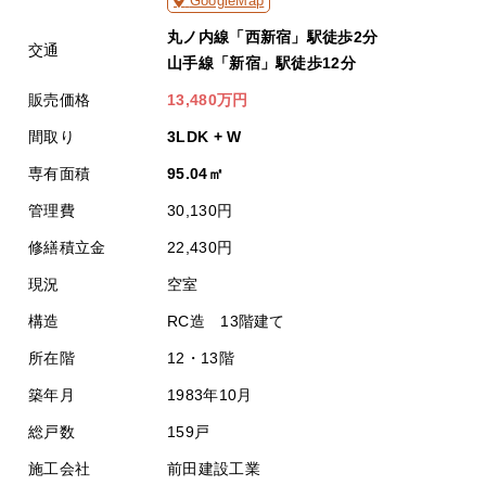
GoogleMap
丸ノ内線「西新宿」駅徒歩2分
交通
山手線「新宿」駅徒歩12分
販売価格
13,480万円
間取り
3LDK + W
専有面積
95.04㎡
管理費
30,130円
修繕積立金
22,430円
現況
空室
構造
RC造 13階建て
所在階
12・13階
築年月
1983年10月
総戸数
159戸
施工会社
前田建設工業