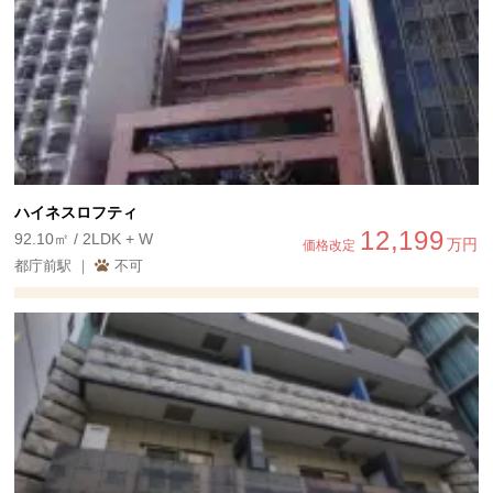
ハイネスロフティ
12,199
92.10㎡ / 2LDK + W
万円
価格改定
都庁前駅 ｜
不可