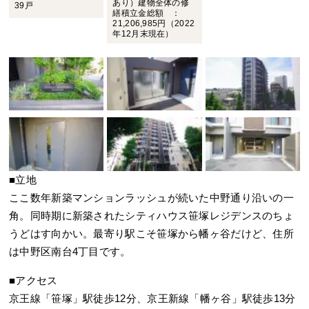
あり）建物全体の修
39戸
繕積立金総額 ：
21,206,985円（2022
年12月末現在）
■立地
ここ数年新築マンションラッシュが続いた中野通り沿いの一
角。同時期に新築されたシティハウス笹塚レジデンスのちょ
うどはす向かい。最寄り駅こそ笹塚から幡ヶ谷だけど、住所
は中野区南台4丁目です。
■アクセス
京王線「笹塚」駅徒歩12分、京王新線「幡ヶ谷」駅徒歩13分