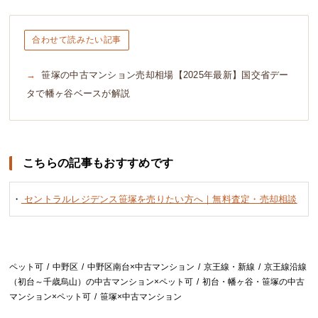
合わせて読みたい記事
笹塚の中古マンション売却相場【2025年最新】国交省デー
タで幡ヶ谷ベースが解説
こちらの記事もおすすめです
・
セントラルレジデンス笹塚を売りたい方へ｜無料査定・売却相談
ペット可
中野区
中野区南台×中古マンション
京王線・新線
京王線沿線
（初台～千歳烏山）の中古マンション×ペット可
初台・幡ヶ谷・笹塚の中古
マンション×ペット可
笹塚×中古マンション