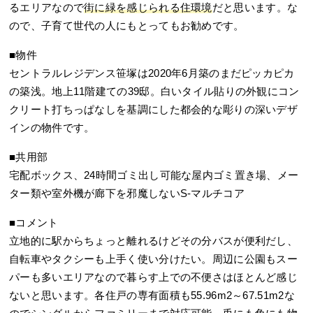
るエリアなので
街に緑を感じられる住環境
だと思います。な
ので、子育て世代の人にもとってもお勧めです。
■物件
セントラルレジデンス笹塚は2020年6月築のまだピッカピカ
の築浅。地上11階建ての39邸。白いタイル貼りの外観にコン
クリート打ちっぱなしを基調にした都会的な彫りの深いデザ
インの物件です。
■共用部
宅配ボックス、24時間ゴミ出し可能な屋内ゴミ置き場、メー
ター類や室外機が廊下を邪魔しないS-マルチコア
■コメント
立地的に駅からちょっと離れるけどその分バスが便利だし、
自転車やタクシーも上手く使い分けたい。周辺に公園もスー
パーも多いエリアなので暮らす上での不便さはほとんど感じ
ないと思います。各住戸の専有面積も55.96m2～67.51m2な