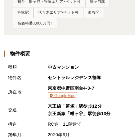
初台・幡ヶ谷・笹塚エリア×ペット可
幡ヶ谷駅
笹塚駅
代々木エリア×ペット可
渋谷区
高価格帯8,000万円↑
物件概要
種類
中古マンション
物件名
セントラルレジデンス笹塚
東京都中野区南台4-3-7
所在地
GoogleMap
京王線「笹塚」駅徒歩12分
交通
京王新線「幡ヶ谷」駅徒歩13分
構造
RC造 11階建て
築年月
2020年6月