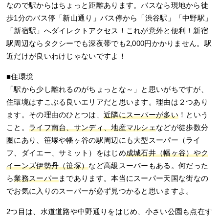
なので駅からはちょっと距離あります。バスなら現地から徒
歩1分のバス停「新山通り」バス停から「渋谷駅」「中野駅」
「新宿駅」へダイレクトアクセス！これが意外と便利！新宿
駅周辺ならタクシーでも深夜帯でも2,000円かかりません。駅
近だけが良いわけじゃないですよ！
■住環境
「駅から少し離れるのがちょっとな～」と思いがちですが、
住環境はすこぶる良いエリアだと思います。理由は２つあり
ます。その理由のひとつは、
近隣にスーパーが多い
！という
こと。
ライフ南台、サンディ、地産マルシェ
などが徒歩数分
圏にあり、笹塚や幡ヶ谷の駅周辺にも大型スーパー（ライ
フ、ダイエー、サミット）をはじめ
成城石井（幡ヶ谷）やク
イーンズ伊勢丹（笹塚）
など高級スーパーもある。何だった
ら
業務スーパー
まであります。本当にスーパー天国な街なの
でお気に入りのスーパーが必ず見つかると思いますよ。
2つ目は、水道道路や中野通りをはじめ、小さい公園も点在す