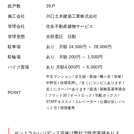
総戸数
39戸
施工会社
川口土木建築工業株式会社
管理会社
住友不動産建物サービス
管理形態
全部委託 日勤
駐車場
あり 月額 24,500円 ～ 28,000円
駐輪場
あり 月額 200円 ～ 1,500円
バイク置場
あり 月額4,000円 ～ 6,000円
中古マンション / 京王線・新線 / 幡ヶ谷 / 笹塚 /
中野区 / 住環境押し / 近くにコンビニあります /
近くにスーパーあります / 築浅 / 新耐震基準適合
POINT
/ フラット35 / オートロック / 宅配ボックス /
STAFFオススメ / エレベーター / 公園が近い / ペ
ット可 / 管理優秀
セントラルレジデンス笹塚は弊社で販売実績ありま