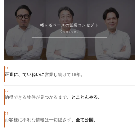
幡ヶ谷ベースの営業コンセプト
Concept
01
正直に、ていねいに
営業し続けて18年。
02
納得できる物件が見つかるまで、
とことんやる。
03
お客様に不利な情報は一切隠さず、
全て公開。