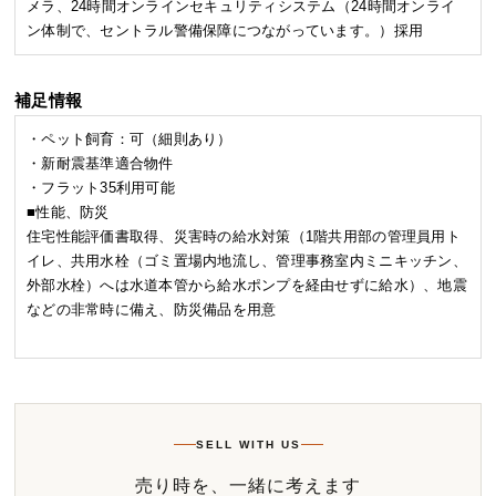
メラ、24時間オンラインセキュリティシステム（24時間オンライ
ン体制で、セントラル警備保障につながっています。）採用
補足情報
・ペット飼育：可（細則あり）
・新耐震基準適合物件
・フラット35利用可能
■性能、防災
住宅性能評価書取得、災害時の給水対策（1階共用部の管理員用ト
イレ、共用水栓（ゴミ置場内地流し、管理事務室内ミニキッチン、
外部水栓）へは水道本管から給水ポンプを経由せずに給水）、地震
などの非常時に備え、防災備品を用意
SELL WITH US
売り時を、一緒に考えます