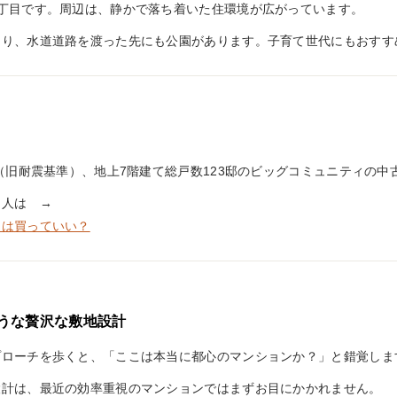
丁目です。周辺は、静かで落ち着いた住環境が広がっています。
あり、水道道路を渡った先にも公園があります。子育て世代にもおすす
築（旧耐震基準）、地上7階建て総戸数123邸のビッグコミュニティの中
る人は →
ンは買っていい？
うな贅沢な敷地設計
プローチを歩くと、「ここは本当に都心のマンションか？」と錯覚しま
設計は、最近の効率重視のマンションではまずお目にかかれません。