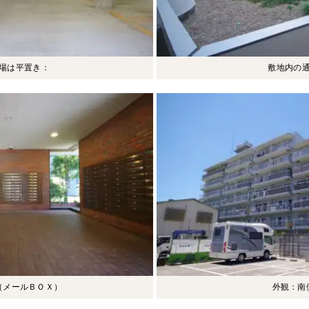
場は平置き：
敷地内の
（メールＢＯＸ）
外観：南