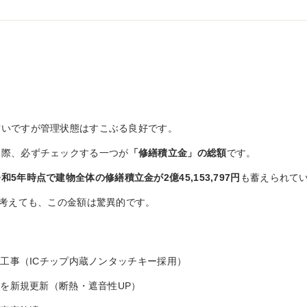
古いですが管理状態はすこぶる良好です。
る際、必ずチェックする一つが
「修繕積立金」の総額
です。
和5年時点で建物全体の修繕積立金が2億45,153,797円
も蓄えられて
を考えても、この金額は驚異的です。
修工事（ICチップ内蔵ノンタッチキー採用）
シを新規更新（断熱・遮音性UP）