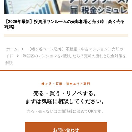
【2026年最新】投資用ワンルームの売却相場と売り時｜高く売る
3戦略
ホーム
【幡ヶ谷ベース監修】不動産（中古マンション）売却ガ
イド
渋谷区のマンションを相続したら？売却の流れと税金対策を
解説
幡ヶ谷・笹塚・初台エリア専門
売る・買う・リノベする。
まずは気軽に相談してください。
売る・売らないはご相談後に決めてOKです。
お問い合わせ