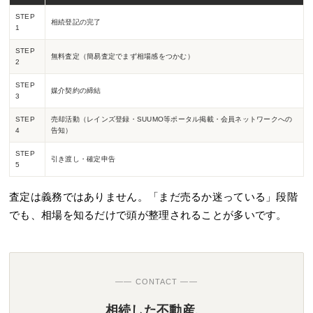
STEP
相続登記の完了
1
STEP
無料査定（簡易査定でまず相場感をつかむ）
2
STEP
媒介契約の締結
3
STEP
売却活動（レインズ登録・SUUMO等ポータル掲載・会員ネットワークへの
4
告知）
STEP
引き渡し・確定申告
5
査定は義務ではありません。「まだ売るか迷っている」段階
でも、相場を知るだけで頭が整理されることが多いです。
—— CONTACT ——
相続した不動産、