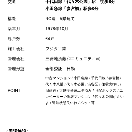
交通
千代田線「代々木公園」駅 徒歩8分
小田急線「参宮橋」駅歩8分
構造
RC造 5階建て
築年月
1978年10月
総戸数
64戸
施工会社
フジタ工業
管理会社
三菱地所藤和コミュニティ㈱
管理形態
全部委託 日勤
中古マンション / 小田急線 / 千代田線 / 参宮橋 /
代々木八幡 / 代々木公園 / 渋谷区 / 住環境押し /
POINT
旧耐震 / 大規模修繕工事済み / 宅配ボックス / エ
レベーター / 低層マンション / 代々木公園が近い
よ / 管理状態良いね / ペット可
（周辺施設）