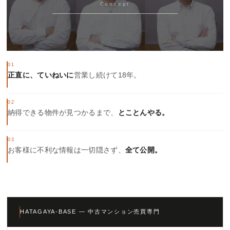
Concept
01
正直に、ていねいに
営業し続けて18年。
02
納得できる物件が見つかるまで、
とことんやる。
03
お客様に不利な情報は一切隠さず、
全て公開。
HATAGAYA-BASE — 中古マンション売買専門