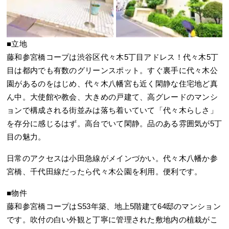
■立地
藤和参宮橋コープは渋谷区代々木5丁目アドレス！代々木5丁
目は都内でも有数のグリーンスポット。すぐ裏手に代々木公
園があるのをはじめ、代々木八幡宮も近く閑静な住宅地ど真
ん中。大使館や教会、大きめの戸建て、高グレードのマンシ
ョンで構成される街並みは落ち着いていて「代々木らしさ」
を存分に感じるはず。高台でいて閑静。品のある雰囲気が5丁
目の魅力。
日常のアクセスは小田急線がメインづかい。代々木八幡か参
宮橋、千代田線だったら代々木公園を利用。便利です。
■物件
藤和参宮橋コープはS53年築、地上5階建て64邸のマンション
です。吹付の白い外観と丁寧に管理された敷地内の植栽がこ