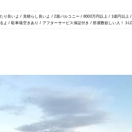
り良いよ / 見晴らし良いよ / 2面バルコニー / 8000万円以上 / 1億円以上 
るよ / 駐車場空きあり / アフターサービス保証付き / 部屋数欲しい人！３L