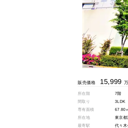
15,999
販売価格
所在階
7階
間取り
3LDK
専有面積
67.80
所在地
東京都渋
最寄駅
代々木