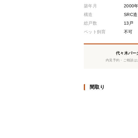
築年月
2000
構造
SRC
総戸数
13戸
ペット飼育
不可
代々木パー
内見予約・ご相談は
間取り