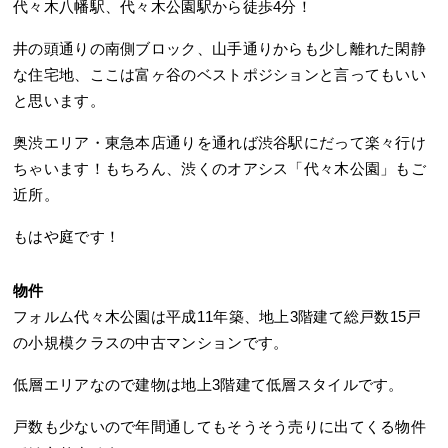
代々木八幡駅、代々木公園駅から徒歩4分！
井の頭通りの南側ブロック、山手通りからも少し離れた閑静
な住宅地、ここは富ヶ谷のベストポジションと言ってもいい
と思います。
奥渋エリア・東急本店通りを通れば渋谷駅にだって楽々行け
ちゃいます！もちろん、渋くのオアシス「代々木公園」もご
近所。
もはや庭です！
物件
フォルム代々木公園は平成11年築、地上3階建て総戸数15戸
の小規模クラスの中古マンションです。
低層エリアなので建物は地上3階建て低層スタイルです。
戸数も少ないので年間通してもそうそう売りに出てくる物件