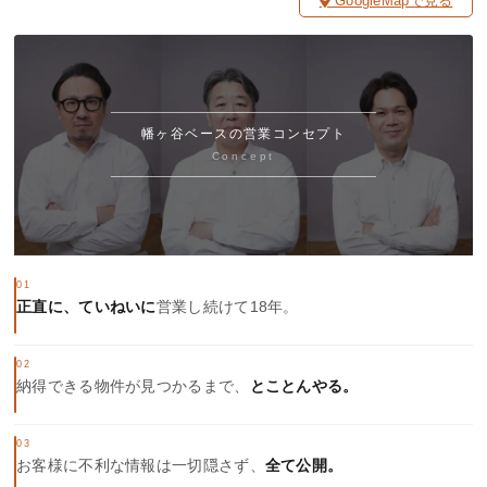
GoogleMapで見る
幡ヶ谷ベースの営業コンセプト
Concept
01
正直に、ていねいに
営業し続けて18年。
02
納得できる物件が見つかるまで、
とことんやる。
03
お客様に不利な情報は一切隠さず、
全て公開。