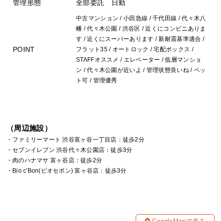
管理形態
全部委託 日勤
中古マンション / 小田急線 / 千代田線 / 代々木八
幡 / 代々木公園 / 渋谷区 / 近くにコンビニありま
す / 近くにスーパーあります / 新耐震基準適合 /
POINT
フラット35 / オートロック / 宅配ボックス /
STAFFオススメ / エレベーター / 低層マンショ
ン / 代々木公園が近いよ / 管理状態良いね / ペッ
ト可 / 管理優秀
（周辺施設）
・ファミリーマート 渋谷富ヶ谷一丁目店：徒歩2分
・セブンイレブン 渋谷代々木公園店：徒歩3分
・肉のハナマサ 富ヶ谷店：徒歩2分
・Bio c'Bon(ビオセボン) 富ヶ谷店：徒歩3分