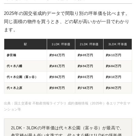
2025年の国交省成約データで間取り別の坪単価を比べます。
同じ面積の物件を買うとき、どの駅が高いかが一目でわかり
ます。
駅
1LDK 坪単価
2LDK 坪単価
3LDK 坪単価
参宮橋
約562万円
約605万円
約613万円
代々木八幡
約481万円
約694万円
約684万円
代々木公園（富ヶ谷）
約556万円
約803万円
約810万円
代々木上原
約599万円
約768万円
約690万円
出典：国土交通省 不動産情報ライブラリ 成約価格情報（2025年）各エリア中古マ
ンション等
2LDK・3LDKの坪単価は代々木公園（富ヶ谷）が最高で、
参宮橋が最も低い水準です。代々木八幡は1LDKの坪単価