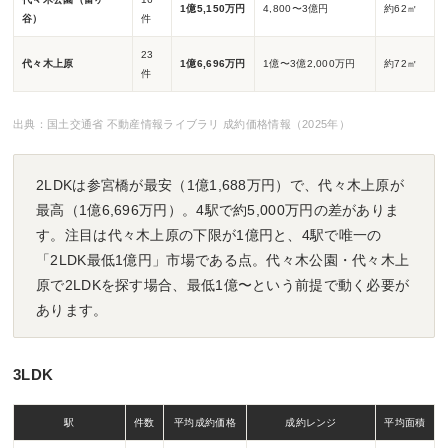
1億5,150万円
4,800〜3億円
約62㎡
谷）
件
23
代々木上原
1億6,696万円
1億〜3億2,000万円
約72㎡
件
出典：国土交通省 不動産情報ライブラリ 成約価格情報（2025年）
2LDKは参宮橋が最安（1億1,688万円）で、代々木上原が
最高（1億6,696万円）。4駅で約5,000万円の差がありま
す。注目は代々木上原の下限が1億円と、4駅で唯一の
「2LDK最低1億円」市場である点。代々木公園・代々木上
原で2LDKを探す場合、最低1億〜という前提で動く必要が
あります。
3LDK
駅
件数
平均成約価格
成約レンジ
平均面積