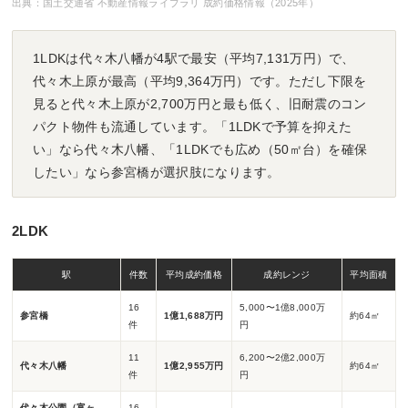
出典：国土交通省 不動産情報ライブラリ 成約価格情報（2025年）
1LDKは代々木八幡が4駅で最安（平均7,131万円）で、
代々木上原が最高（平均9,364万円）です。ただし下限を
見ると代々木上原が2,700万円と最も低く、旧耐震のコン
パクト物件も流通しています。「1LDKで予算を抑えた
い」なら代々木八幡、「1LDKでも広め（50㎡台）を確保
したい」なら参宮橋が選択肢になります。
2LDK
駅
件数
平均成約価格
成約レンジ
平均面積
16
5,000〜1億8,000万
参宮橋
1億1,688万円
約64㎡
件
円
11
6,200〜2億2,000万
代々木八幡
1億2,955万円
約64㎡
件
円
代々木公園（富ヶ
16