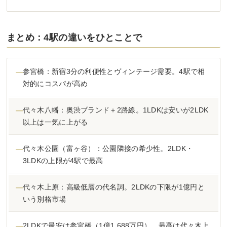
まとめ：4駅の違いをひとことで
参宮橋：新宿3分の利便性とヴィンテージ需要。4駅で相
対的にコスパが高め
代々木八幡：奥渋ブランド＋2路線。1LDKは安いが2LDK
以上は一気に上がる
代々木公園（富ヶ谷）：公園隣接の希少性。2LDK・
3LDKの上限が4駅で最高
代々木上原：高級低層の代名詞。2LDKの下限が1億円と
いう別格市場
2LDKで最安は参宮橋（1億1,688万円）、最高は代々木上