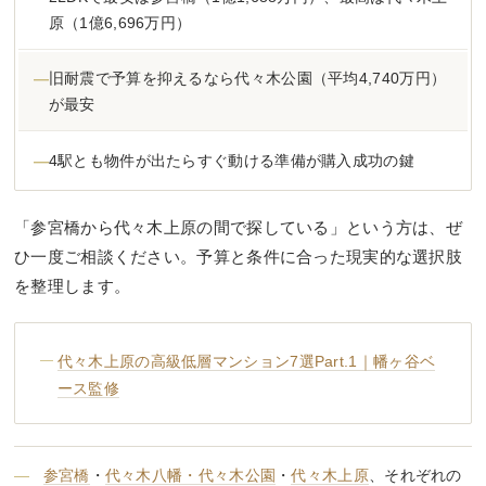
原（1億6,696万円）
旧耐震で予算を抑えるなら代々木公園（平均4,740万円）
が最安
4駅とも物件が出たらすぐ動ける準備が購入成功の鍵
「参宮橋から代々木上原の間で探している」という方は、ぜ
ひ一度ご相談ください。予算と条件に合った現実的な選択肢
を整理します。
代々木上原の高級低層マンション7選Part.1｜幡ヶ谷ベ
ース監修
参宮橋
・
代々木八幡・代々木公園
・
代々木上原
、それぞれの