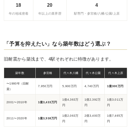
18
20
4
年の地域密着
年以上の業界歴
駅専門・参宮橋/八幡/公園/上原
「予算を抑えたい」なら築年数はどう選ぶ？
旧耐震から築浅まで、4駅それぞれに特徴があります。
築年数
参宮橋
代々木八幡
代々木公園
代々木上原
〜1980年（旧耐
7,950万円
5,900万円
4,740万円
1億300万円
震）
1億4,363万
1億2,392万
1億3,011万
2001〜2010年
1億3,433万円
円
円
円
1億2,063万
2億3,400万
1億7,465万
2011〜2020年
1億3,938万円
円
円
円