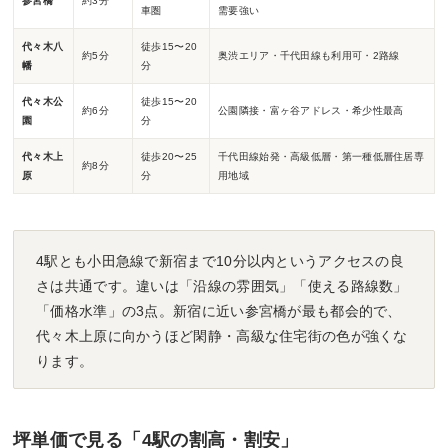
参宮橋
約3分
車圏
需要強い
代々木八
徒歩15〜20
約5分
奥渋エリア・千代田線も利用可・2路線
幡
分
代々木公
徒歩15〜20
約6分
公園隣接・富ヶ谷アドレス・希少性最高
園
分
代々木上
徒歩20〜25
千代田線始発・高級低層・第一種低層住居専
約8分
原
分
用地域
4駅とも小田急線で新宿まで10分以内というアクセスの良
さは共通です。違いは「沿線の雰囲気」「使える路線数」
「価格水準」の3点。新宿に近い参宮橋が最も都会的で、
代々木上原に向かうほど閑静・高級な住宅街の色が強くな
ります。
坪単価で見る「4駅の割高・割安」