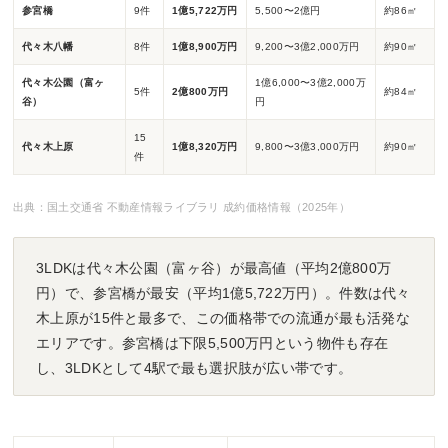
参宮橋
9件
1億5,722万円
5,500〜2億円
約86㎡
代々木八幡
8件
1億8,900万円
9,200〜3億2,000万円
約90㎡
代々木公園（富ヶ
1億6,000〜3億2,000万
5件
2億800万円
約84㎡
谷）
円
15
代々木上原
1億8,320万円
9,800〜3億3,000万円
約90㎡
件
出典：国土交通省 不動産情報ライブラリ 成約価格情報（2025年）
3LDKは代々木公園（富ヶ谷）が最高値（平均2億800万
円）で、参宮橋が最安（平均1億5,722万円）。件数は代々
木上原が15件と最多で、この価格帯での流通が最も活発な
エリアです。参宮橋は下限5,500万円という物件も存在
し、3LDKとして4駅で最も選択肢が広い帯です。