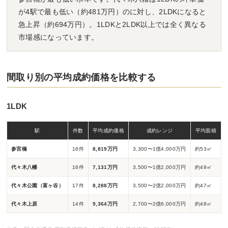
が4駅で最も低い（約481万円）のに対し、2LDKになると
急上昇（約694万円）。1LDKと2LDK以上では全く異なる
市場感になっています。
間取り別の平均成約価格を比較する
1LDK
駅
件数
平均成約価格
成約レンジ
平均面積
参宮橋
16件
8,819万円
3,300〜1億4,000万円
約53㎡
代々木八幡
16件
7,131万円
3,500〜1億2,000万円
約49㎡
代々木公園（富ヶ谷）
17件
8,288万円
3,500〜2億2,000万円
約47㎡
代々木上原
14件
9,364万円
2,700〜2億6,000万円
約48㎡