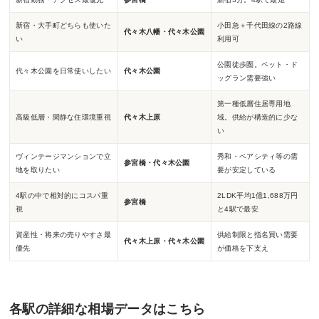
新宿・大手町どちらも使いた
小田急＋千代田線の2路線
代々木八幡・代々木公園
い
利用可
公園徒歩圏。ペット・ド
代々木公園を日常使いしたい
代々木公園
ッグラン需要強い
第一種低層住居専用地
高級低層・閑静な住環境重視
代々木上原
域。供給が構造的に少な
い
ヴィンテージマンションで立
秀和・ペアシティ等の需
参宮橋・代々木公園
地を取りたい
要が安定している
4駅の中で相対的にコスパ重
2LDK平均1億1,688万円
参宮橋
視
と4駅で最安
資産性・将来の売りやすさ最
供給制限と指名買い需要
代々木上原・代々木公園
優先
が価格を下支え
各駅の詳細な相場データはこちら