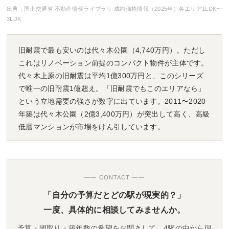
出典：国土交通省 不動産情報ライブラリ 成約価格情報（2025年）各エリア1LDK〜
3LDK
旧耐震で最も安いのは代々木公園（4,740万円）。ただし
これはリノベーション前提のコンパクト物件が主体です。
代々木上原の旧耐震は平均1億300万円と、このシリーズ
で唯一の旧耐震1億超え。「旧耐震でもこのエリアなら」
という立地需要の強さが数字に出ています。2011〜2020
年築は代々木公園（2億3,400万円）が突出して高く、高級
低層マンションが市場をけん引しています。
—— CONTACT ——
「自分の予算だとどの駅が現実的？」
一度、具体的に相談してみませんか。
予算・間取り・築年数の希望をお聞きして、4駅の中から現