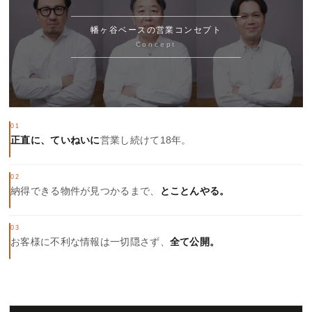
幡ヶ谷ベースの営業コンセプト
Concept
01
正直に、ていねいに
営業し続けて18年。
02
納得できる物件が見つかるまで、
とことんやる。
03
お客様に不利な情報は一切隠さず、
全て公開。