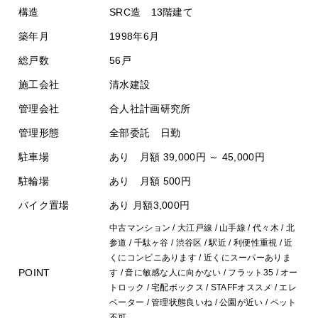
構造
SRC造 13階建て
築年月
1998年6月
総戸数
56戸
施工会社
清水建設
管理会社
合人社計画研究所
管理形態
全部委託 日勤
駐車場
あり 月額 39,000円 ～ 45,000円
駐輪場
あり 月額 500円
バイク置場
あり 月額3,000円
中古マンション / 大江戸線 / 山手線 / 代々木 / 北
参道 / 千駄ヶ谷 / 渋谷区 / 駅近 / 利便性重視 / 近
くにコンビニあります / 近くにスーパーありま
POINT
す / 音に敏感な人に向かない / フラット35 / オー
トロック / 宅配ボックス / STAFFオススメ / エレ
ベーター / 管理状態良いね / 公園が近い / ペット
不可