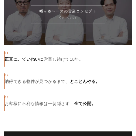
幡ヶ谷ベースの営業コンセプト
Concept
01
正直に、ていねいに
営業し続けて18年。
02
納得できる物件が見つかるまで、
とことんやる。
03
お客様に不利な情報は一切隠さず、
全て公開。