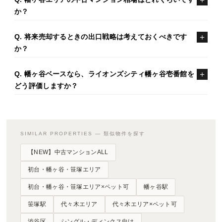
か？
Q. 将来売却するときの出口戦略は考えておくべきです
か？
Q. 幡ヶ谷ベースなら、ライオンズシティ幡ヶ谷壱番館を
どう評価しますか？
SIMILAR PROPERTIES — 類似物件を探す
【NEW】中古マンションALL
初台・幡ヶ谷・笹塚エリア
初台・幡ヶ谷・笹塚エリア×ペット可
幡ヶ谷駅
笹塚駅
代々木エリア
代々木エリア×ペット可
渋谷区
シングル・ディンクス向け