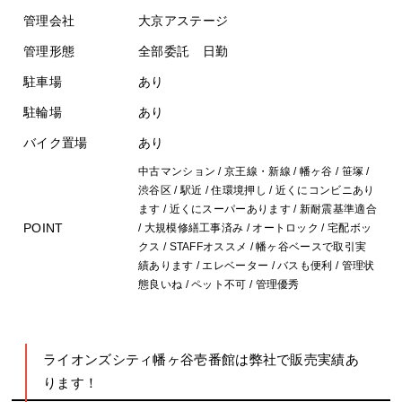
管理会社
大京アステージ
管理形態
全部委託 日勤
駐車場
あり
駐輪場
あり
バイク置場
あり
中古マンション / 京王線・新線 / 幡ヶ谷 / 笹塚 /
渋谷区 / 駅近 / 住環境押し / 近くにコンビニあり
ます / 近くにスーパーあります / 新耐震基準適合
POINT
/ 大規模修繕工事済み / オートロック / 宅配ボッ
クス / STAFFオススメ / 幡ヶ谷ベースで取引実
績あります / エレベーター / バスも便利 / 管理状
態良いね / ペット不可 / 管理優秀
ライオンズシティ幡ヶ谷壱番館は弊社で販売実績あ
ります！