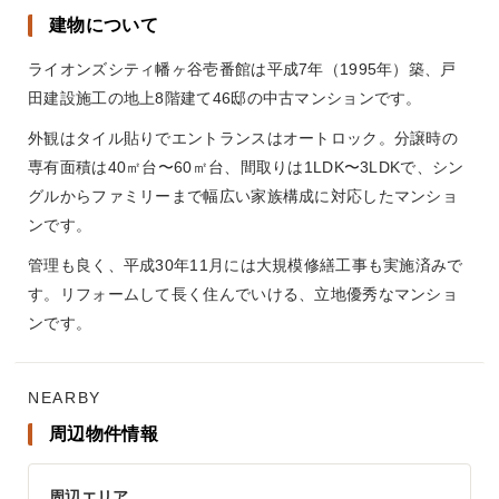
建物について
ライオンズシティ幡ヶ谷壱番館は平成7年（1995年）築、戸
田建設施工の地上8階建て46邸の中古マンションです。
外観はタイル貼りでエントランスはオートロック。分譲時の
専有面積は40㎡台〜60㎡台、間取りは1LDK〜3LDKで、シン
グルからファミリーまで幅広い家族構成に対応したマンショ
ンです。
管理も良く、平成30年11月には大規模修繕工事も実施済みで
す。リフォームして長く住んでいける、立地優秀なマンショ
ンです。
NEARBY
周辺物件情報
周辺エリア