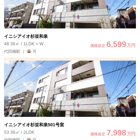
イニシアイオ杉並和泉
6,599
48.36㎡ / 1LDK + W
万円
価格改定
代田橋駅 ｜
可
イニシアイオ杉並和泉501号室
7,998
53.36㎡ / 2LDK
万円
価格改定
代田橋駅 ｜
可