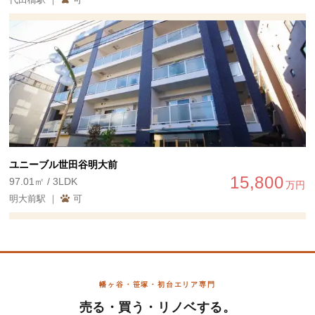
ユニーブル世田谷明大前
15,800
97.01㎡ / 3LDK
万円
明大前駅 ｜
可
幡ヶ谷・笹塚・初台エリア専門
売る・買う・リノベする。