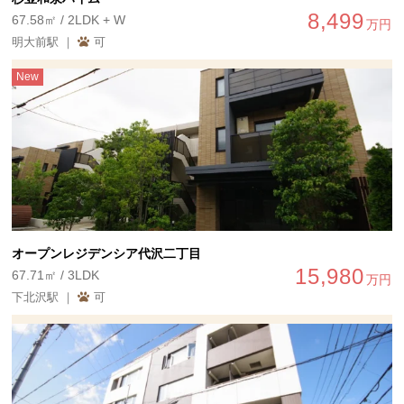
8,499
67.58㎡ / 2LDK + W
万円
明大前駅 ｜
可
New
オープンレジデンシア代沢二丁目
15,980
67.71㎡ / 3LDK
万円
下北沢駅 ｜
可