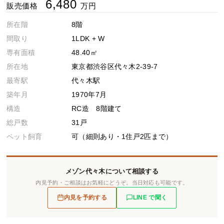
6,480
販売価格
万円
所在階
8階
間取り
1LDK + W
専有面積
48.40㎡
所在地
東京都渋谷区代々木2-39-7
最寄駅
代々木駅
築年月
1970年7月
構造
RC造 8階建て
総戸数
31戸
ペット飼育
可（細則あり・1住戸2匹まで）
メゾン代々木について相談する
内見予約・ご相談はお気軽にどうぞ。当日対応も可能です。
内見を予約する
LINE で聞く