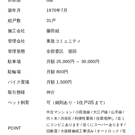
所在階
8階
築年月
1970年7月
総戸数
31戸
施工会社
藤田組
管理会社
東急コミュニティ
管理形態
全部委託 巡回
駐車場
月額 25,000円 ～ 30,000円
駐輪場
月額 800円
バイク置場
月額 1,500円
取引態様
仲介
ペット飼育
可（細則あり・1住戸2匹まで）
中古マンション / 小田急線 / 大江戸線 / 山手線 /
代々木 / 渋谷区 / 利便性重視 / 住環境押し / 近く
にコンビニあります / 近くにスーパーあります /
POINT
旧耐震 / 大規模修繕工事済み / オートロック / 宅