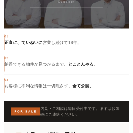
Concept
01
正直に、ていねいに
営業し続けて18年。
02
納得できる物件が見つかるまで、
とことんやる。
03
お客様に不利な情報は一切隠さず、
全て公開。
内見・ご相談は毎日受付中です。まずはお気
FOR SALE
軽にご連絡ください。