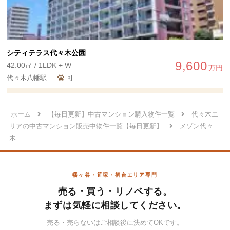
シティテラス代々木公園
9,600
42.00㎡ / 1LDK + W
万円
代々木八幡駅 ｜
可
ホーム
【毎日更新】中古マンション購入物件一覧
代々木エ
リアの中古マンション販売中物件一覧【毎日更新】
メゾン代々
木
幡ヶ谷・笹塚・初台エリア専門
売る・買う・リノベする。
まずは気軽に相談してください。
売る・売らないはご相談後に決めてOKです。