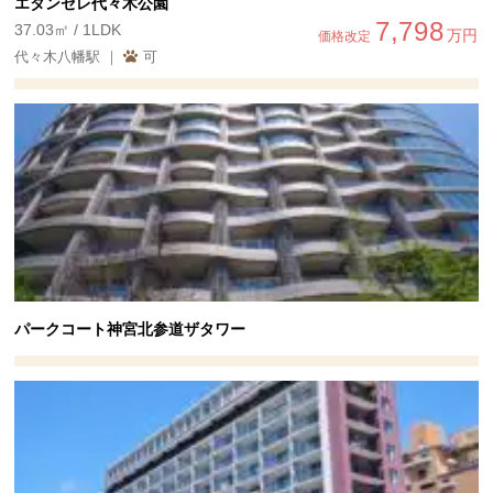
エタンセレ代々木公園
7,798
37.03㎡ / 1LDK
万円
価格改定
代々木八幡駅 ｜
可
パークコート神宮北参道ザタワー