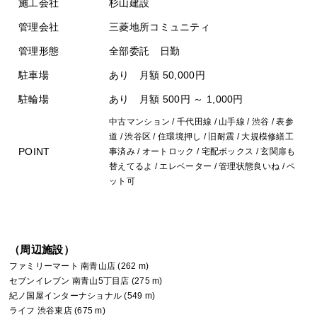
施工会社
杉山建設
管理会社
三菱地所コミュニティ
管理形態
全部委託 日勤
駐車場
あり 月額 50,000円
駐輪場
あり 月額 500円 ～ 1,000円
中古マンション / 千代田線 / 山手線 / 渋谷 / 表参
道 / 渋谷区 / 住環境押し / 旧耐震 / 大規模修繕工
POINT
事済み / オートロック / 宅配ボックス / 玄関扉も
替えてるよ / エレベーター / 管理状態良いね / ペ
ット可
（周辺施設）
ファミリーマート 南青山店 (262 m)
セブンイレブン 南青山5丁目店 (275 m)
紀ノ国屋インターナショナル (549 m)
ライフ 渋谷東店 (675 m)