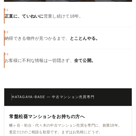
01
正直に、ていねいに
営業し続けて18年。
02
納得できる物件が見つかるまで、
とことんやる。
03
お客様に不利な情報は一切隠さず、
全て公開。
HATAGAYA-BASE — 中古マンション売買専門
常盤松葵マンションをお持ちの方へ
幡ヶ谷・初台・代々木の中古マンション売買を専門に、創業18年。
査定だけのご相談も歓迎です。まずはお気軽にどうぞ。