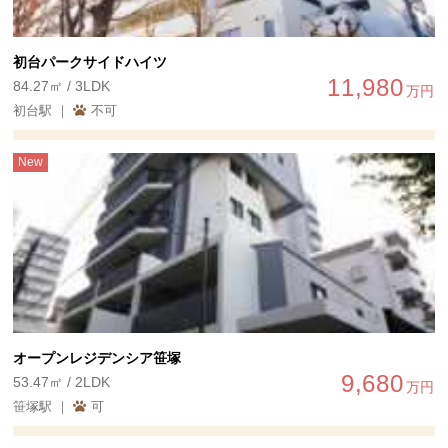
初台パークサイドハイツ
11,980
84.27㎡ / 3LDK
万円
初台駅 ｜
不可
New
オープンレジデンシア笹塚
9,680
53.47㎡ / 2LDK
万円
笹塚駅 ｜
可