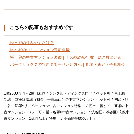
こちらの記事もおすすめです
・
幡ヶ谷の住みやすさは？
・
幡ヶ谷の中古マンション売却相場
・
幡ヶ谷の中古マンション図鑑｜全65棟の築年数・総戸数まとめ
・
パークリュクス渋谷西原を売りたい方へ｜相場・査定・売却相談
1億2000万円～2億円未満
シングル・ディンクス向け
ペット可
京王線・
新線
京王線沿線（初台～千歳烏山）の中古マンション×ペット可
初台・幡
ヶ谷・笹塚×リノベーション中古マンション特集！
初台・幡ヶ谷・笹塚の中
古マンション×ペット可
幡ヶ谷駅×中古マンション
渋谷区
渋谷区×高級中
古マンション（1億円以上）特集！
高価格帯8000万円↑