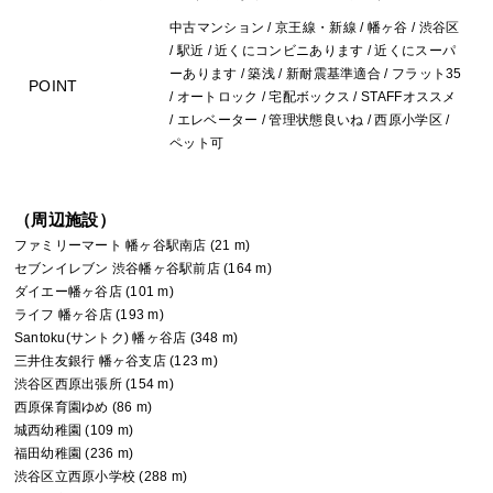
中古マンション / 京王線・新線 / 幡ヶ谷 / 渋谷区
/ 駅近 / 近くにコンビニあります / 近くにスーパ
ーあります / 築浅 / 新耐震基準適合 / フラット35
POINT
/ オートロック / 宅配ボックス / STAFFオススメ
/ エレベーター / 管理状態良いね / 西原小学区 /
ペット可
（周辺施設）
ファミリーマート 幡ヶ谷駅南店 (21 m)
セブンイレブン 渋谷幡ヶ谷駅前店 (164 m)
ダイエー幡ヶ谷店 (101 m)
ライフ 幡ヶ谷店 (193 m)
Santoku(サントク) 幡ヶ谷店 (348 m)
三井住友銀行 幡ヶ谷支店 (123 m)
渋谷区西原出張所 (154 m)
西原保育園ゆめ (86 m)
城西幼稚園 (109 m)
福田幼稚園 (236 m)
渋谷区立西原小学校 (288 m)