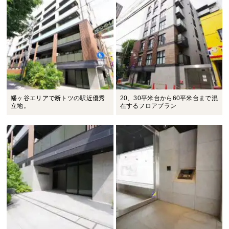
幡ヶ谷エリアで断トツの駅近優秀
20、30平米台から60平米台まで混
立地。
在するフロアプラン