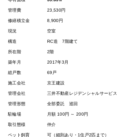
管理費
23,530円
修繕積立金
8,900円
現況
空室
構造
RC造 7階建て
所在階
2階
築年月
2017年3月
総戸数
69戸
施工会社
京王建設
管理会社
三井不動産レジデンシャルサービス
管理形態
全部委託 巡回
駐輪場
月額 100円 ～ 200円
取引態様
仲介
ペット飼育
可（細則あり・1住戸2匹まで）