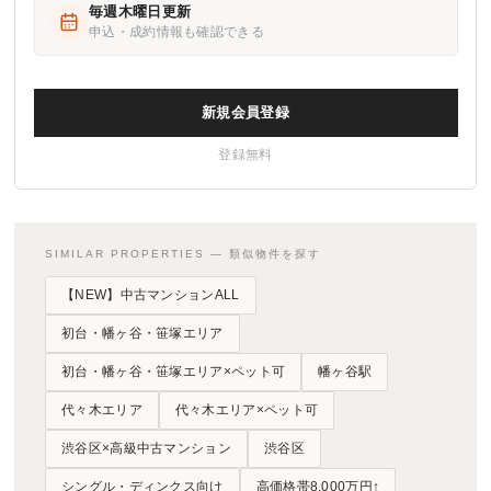
毎週木曜日更新
申込・成約情報も確認できる
新規会員登録
登録無料
SIMILAR PROPERTIES — 類似物件を探す
【NEW】中古マンションALL
初台・幡ヶ谷・笹塚エリア
初台・幡ヶ谷・笹塚エリア×ペット可
幡ヶ谷駅
代々木エリア
代々木エリア×ペット可
渋谷区×高級中古マンション
渋谷区
シングル・ディンクス向け
高価格帯8,000万円↑