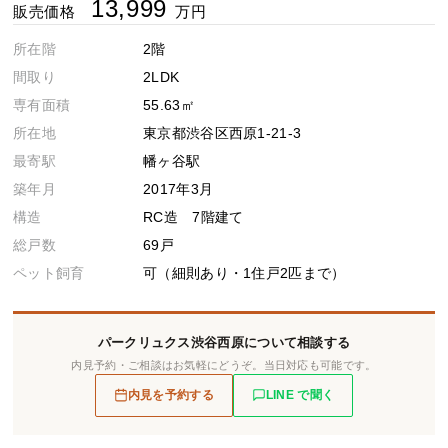
13,999
販売価格
万円
所在階
2階
間取り
2LDK
専有面積
55.63㎡
所在地
東京都渋谷区西原1-21-3
最寄駅
幡ヶ谷駅
築年月
2017年3月
構造
RC造 7階建て
総戸数
69戸
ペット飼育
可（細則あり・1住戸2匹まで）
パークリュクス渋谷西原について相談する
内見予約・ご相談はお気軽にどうぞ。当日対応も可能です。
内見を予約する
LINE で聞く