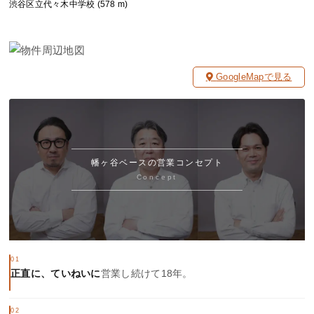
渋谷区立代々木中学校 (578 m)
GoogleMapで見る
幡ヶ谷ベースの営業コンセプト
Concept
01
正直に、ていねいに
営業し続けて18年。
02