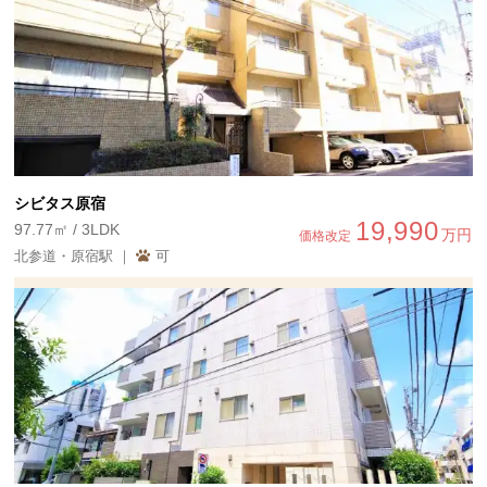
シビタス原宿
19,990
97.77㎡ / 3LDK
万円
価格改定
北参道・原宿駅 ｜
可