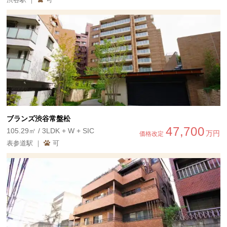
ブランズ渋谷常盤松
47,700
105.29㎡ / 3LDK + W + SIC
万円
価格改定
表参道駅 ｜
可