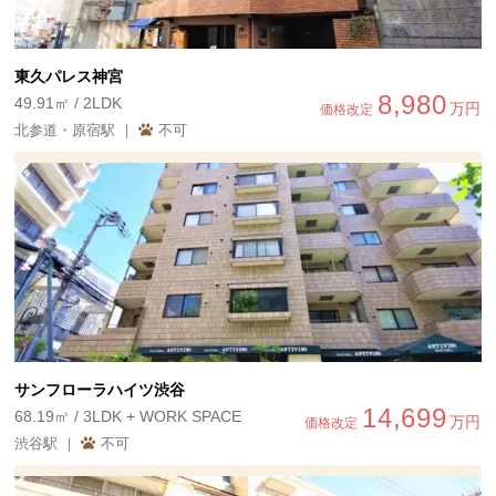
東久パレス神宮
8,980
49.91㎡ / 2LDK
万円
価格改定
北参道・原宿駅 ｜
不可
サンフローラハイツ渋谷
14,699
68.19㎡ / 3LDK + WORK SPACE
万円
価格改定
渋谷駅 ｜
不可