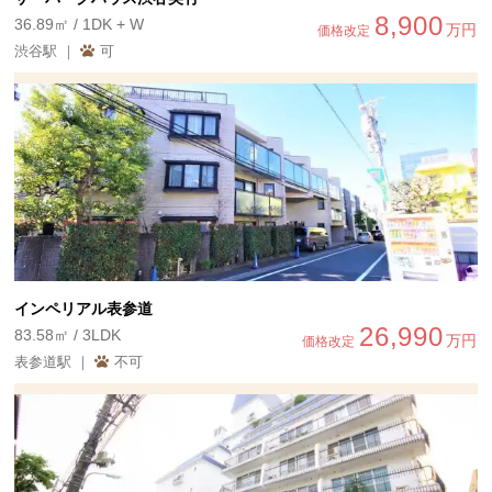
8,900
36.89㎡ / 1DK + W
万円
価格改定
渋谷駅 ｜
可
インペリアル表参道
26,990
83.58㎡ / 3LDK
万円
価格改定
表参道駅 ｜
不可