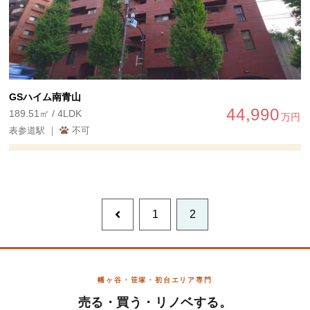
GSハイム南青山
44,990
189.51㎡ / 4LDK
万円
表参道駅 ｜
不可
前
1
2
へ
幡ヶ谷・笹塚・初台エリア専門
売る・買う・リノベする。