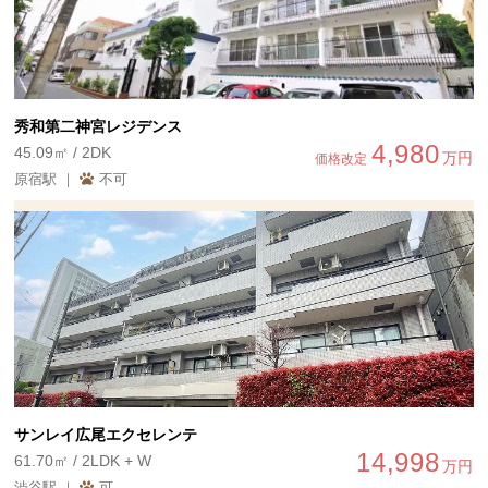
秀和第二神宮レジデンス
4,980
45.09㎡ / 2DK
万円
価格改定
原宿駅 ｜
不可
サンレイ広尾エクセレンテ
14,998
61.70㎡ / 2LDK + W
万円
渋谷駅 ｜
可