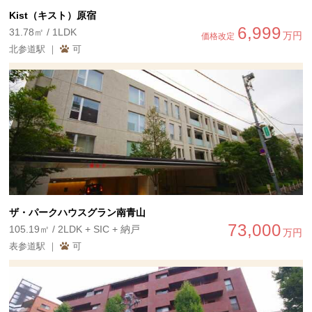
Kist（キスト）原宿
6,999
31.78㎡ / 1LDK
万円
価格改定
北参道駅 ｜
可
ザ・パークハウスグラン南青山
73,000
105.19㎡ / 2LDK + SIC + 納戸
万円
表参道駅 ｜
可