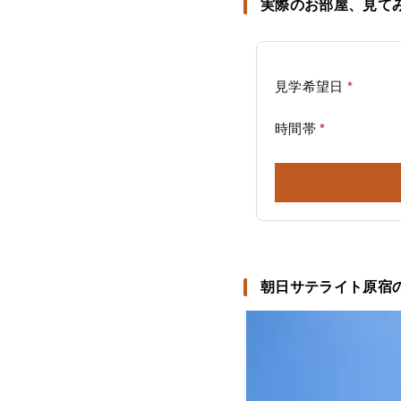
実際のお部屋、見て
見学希望日
*
時間帯
*
朝日サテライト原宿