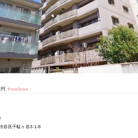
万円
PriceDown ↓
㎡
渋谷区千駄ヶ谷3-1-8