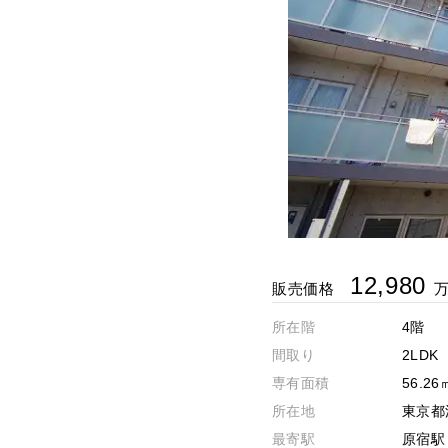
12,980
販売価格
所在階
4階
間取り
2LDK
専有面積
56.26
所在地
東京都
最寄駅
原宿駅