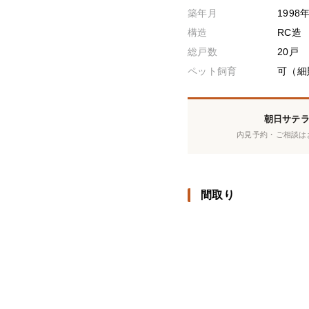
築年月
1998
構造
RC造
総戸数
20戸
ペット飼育
可（細
朝日サテ
内見予約・ご相談は
間取り